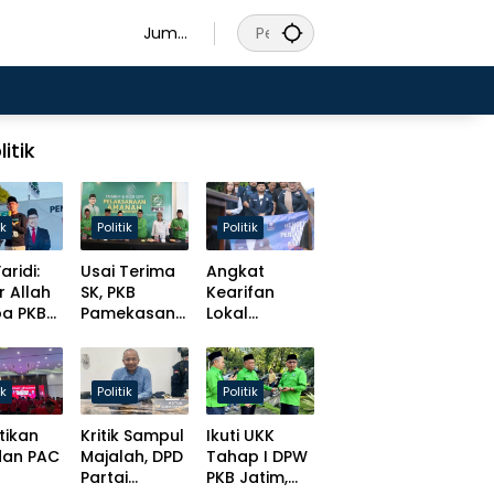
Juma
t, 7
Agust
us
2026
litik
ik
Politik
Politik
aridi:
Usai Terima
Angkat
r Allah
SK, PKB
Kearifan
pa PKB
Pamekasan
Lokal
s
Tancap Gas
Madura,
at
Target Solid
Slamet
t
Hingga Desa
Ariyadi
ik
Politik
Politik
isasi
Bulatkan
ursi
Tekat Daftar
tikan
Kritik Sampul
Ikuti UKK
men!
Caketum BM
dan PAC
Majalah, DPD
Tahap I DPW
PAN
Partai
PKB Jatim,