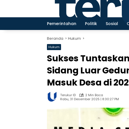
Langsung
ke
konten
Pemerintahan
Politik
Sosial
Beranda
Hukum
Hukum
Sukses Tuntaskan 
Sidang Luar Gedu
Masuk Desa di 20
Terukur ID
2 Min Baca
Rabu, 31 Desember 2025 | 8:30:27 PM