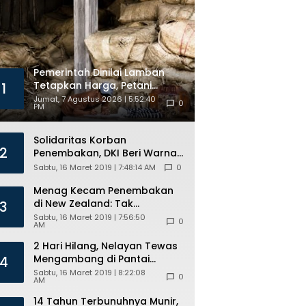
Kuota
Beasiswa
Pemerintah Dinilai Lamban
Tetapkan Harga, Petani
1
Tembakau Khawatir Rugi
Jumat, 7 Agustus 2026 | 5:52:40
0
PM
Solidaritas Korban
2
Penembakan, DKI Beri Warna
Bendera New Zealand di JPO
Sabtu, 16 Maret 2019 | 7:48:14 AM
0
GBK
Menag Kecam Penembakan
di New Zealand: Tak
3
Berperikemanusiaan!
Sabtu, 16 Maret 2019 | 7:56:50
0
AM
2 Hari Hilang, Nelayan Tewas
Mengambang di Pantai
4
Cipalawah Garut
Sabtu, 16 Maret 2019 | 8:22:08
0
AM
14 Tahun Terbunuhnya Munir,