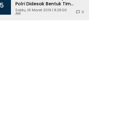
Polri Didesak Bentuk Tim
5
Khusus
Sabtu, 16 Maret 2019 | 8:28:00
0
AM