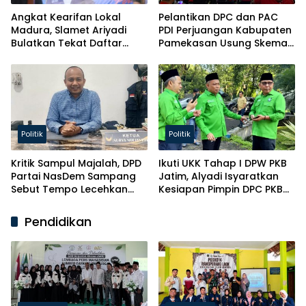
Angkat Kearifan Lokal
Pelantikan DPC dan PAC
Madura, Slamet Ariyadi
PDI Perjuangan Kabupaten
Bulatkan Tekat Daftar
Pamekasan Usung Skema
Caketum BM PAN
Kaderisasi Baru
Politik
Politik
Kritik Sampul Majalah, DPD
Ikuti UKK Tahap I DPW PKB
Partai NasDem Sampang
Jatim, Alyadi Isyaratkan
Sebut Tempo Lecehkan
Kesiapan Pimpin DPC PKB
Partai
Sampang
Pendidikan