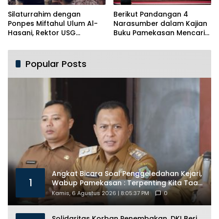
Silaturrahim dengan
Berikut Pandangan 4
Ponpes Miftahul Ulum Al-
Narasumber dalam Kajian
Hasani, Rektor USG
Buku Pamekasan Mencari
Siapkan Ratusan Kuota
Identitas
Beasiswa
Popular Posts
Angkat Bicara Soal Penggeledahan Kejari,
1
Wabup Pamekasan : Terpenting Kita Taat
Hukum
Kamis, 6 Agustus 2026 | 8:05:37 PM
0
Solidaritas Korban Penembakan, DKI Beri