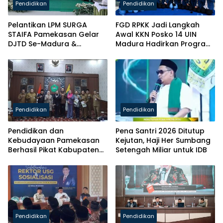
Pendidikan
Pendidikan
Pelantikan LPM SURGA
FGD RPKK Jadi Langkah
STAIFA Pamekasan Gelar
Awal KKN Posko 14 UIN
DJTD Se-Madura &
Madura Hadirkan Program
Luncurkan Majalah
Solutif untuk Desa
Pendidikan
Pendidikan
Pendidikan dan
Pena Santri 2026 Ditutup
Kebudayaan Pamekasan
Kejutan, Haji Her Sumbang
Berhasil Pikat Kabupaten
Setengah Miliar untuk IDB
Brebes
Pendidikan
Pendidikan