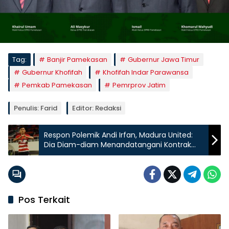
Tag:
Banjir Pamekasan
Gubernur Jawa Timur
Gubernur Khofifah
Khofifah Indar Parawansa
Pemkab Pamekasan
Pemrprov Jatim
Penulis: Farid
Editor: Redaksi
Respon Polemik Andi Irfan, Madura United:
Dia Diam-diam Menandatangani Kontrak
dengan Klub Lain
Pos Terkait