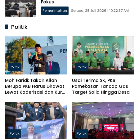
Fokus
Pemerintahan
Selasa, 28 Juli 2026 | 10:22:37 AM
Politik
Politik
Politik
Moh Faridi: Takdir Allah
Usai Terima SK, PKB
Berupa PKB Harus Dirawat
Pamekasan Tancap Gas
Lewat Kaderisasi dan Kursi
Target Solid Hingga Desa
Parlemen!
Politik
Politik