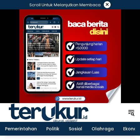
Langsung
×
Scroll Untuk Melanjutkan Membaca
ke
konten
Pemerintahan
Politik
Sosial
Olahraga
Ekonom