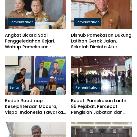
Pemerintahan
Pemerintahan
Angkat Bicara Soal
Dishub Pamekasan Dukung
Penggeledahan Kejari,
Latihan Gerak Jalan,
Wabup Pamekasan :
Sekolah Diminta Atur
Terpenting Kita Taat
Jadwal
Hukum
Berita
Pemerintahan
Bedah Roadmap
Bupati Pamekasan Lantik
Kesejahteraan Madura,
85 Pejabat, Percepat
Vispol Indonesia Tawarkan
Pengisian Jabatan dan
Gagasan Penguatan
Realisasi Program Daerah
Pendidikan hingga Hilirisasi