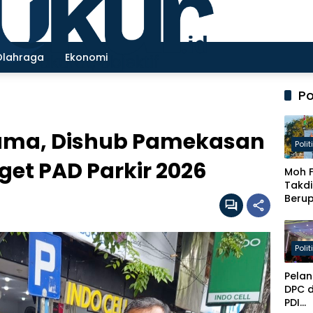
Olahraga
Ekonomi
Po
Lama, Dishub Pamekasan
Polit
get PAD Parkir 2026
Moh F
Takdi
Beru
Haru
Diraw
Lewa
Polit
Kader
dan K
Pelan
Parle
DPC 
PDI