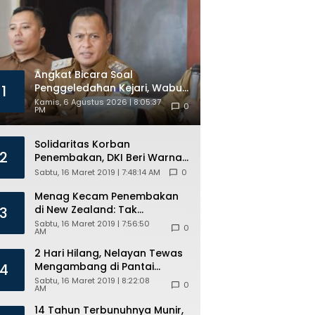
Kuota
Beasiswa
Angkat Bicara Soal
Penggeledahan Kejari, Wabup
1
Pamekasan : Terpenting Kita
Kamis, 6 Agustus 2026 | 8:05:37
0
PM
Taat Hukum
Solidaritas Korban
2
Penembakan, DKI Beri Warna
Bendera New Zealand di JPO
Sabtu, 16 Maret 2019 | 7:48:14 AM
0
GBK
Menag Kecam Penembakan
di New Zealand: Tak
3
Berperikemanusiaan!
Sabtu, 16 Maret 2019 | 7:56:50
0
AM
2 Hari Hilang, Nelayan Tewas
Mengambang di Pantai
4
Cipalawah Garut
Sabtu, 16 Maret 2019 | 8:22:08
0
AM
14 Tahun Terbunuhnya Munir,