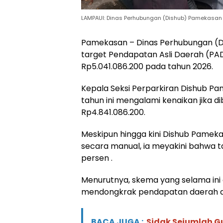
LAMPAUI: Dinas Perhubungan (Dishub) Pamekasan opt
Pamekasan – Dinas Perhubungan (D
target Pendapatan Asli Daerah (PAD)
Rp5.041.086.200 pada tahun 2026.
Kepala Seksi Perparkiran Dishub P
tahun ini mengalami kenaikan jika 
Rp4.841.086.200.
Meskipun hingga kini Dishub Pamek
secara manual, ia meyakini bahwa t
persen .
Menurutnya, skema yang selama ini d
mendongkrak pendapatan daerah dari
BACA JUGA :
Sidak Sejumlah 