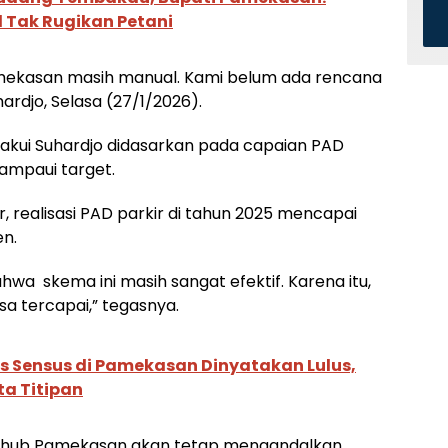
 Tak Rugikan Petani
 Pamekasan masih manual. Kami belum ada rencana
hardjo, Selasa (27/1/2026).
iakui Suhardjo didasarkan pada capaian PAD
lampaui target.
r, realisasi PAD parkir di tahun 2025 mencapai
en.
bahwa
skema ini masih sangat efektif. Karena itu,
sa tercapai,” tegasnya.
as Sensus di Pamekasan Dinyatakan Lulus,
ta Titipan
Dishub Pamekasan akan tetap mengandalkan