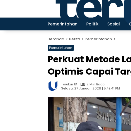
Langsung
ke
konten
Pemerintahan
Politik
Sosial
Beranda
Berita
Pemerintahan
Pemerintahan
Perkuat Metode 
Optimis Capai Tar
Terukur ID
2 Min Baca
Selasa, 27 Januari 2026 | 5:49:41 PM