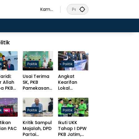
Kamis
, 6
Agust
us
2026
litik
ik
Politik
Politik
aridi:
Usai Terima
Angkat
r Allah
SK, PKB
Kearifan
pa PKB
Pamekasan
Lokal
s
Tancap Gas
Madura,
at
Target Solid
Slamet
t
Hingga Desa
Ariyadi
ik
Politik
Politik
isasi
Bulatkan
ursi
Tekat Daftar
tikan
Kritik Sampul
Ikuti UKK
men!
Caketum BM
dan PAC
Majalah, DPD
Tahap I DPW
PAN
Partai
PKB Jatim,