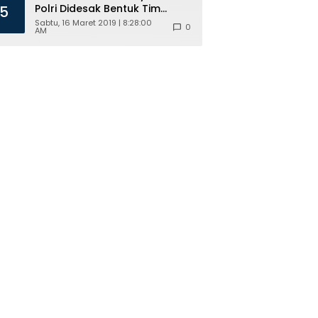
Polri Didesak Bentuk Tim
5
Khusus
Sabtu, 16 Maret 2019 | 8:28:00
0
AM