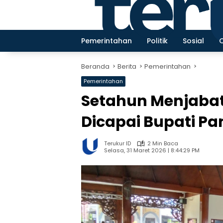
Langsung
ke
konten
Pemerintahan
Politik
Sosial
Beranda
Berita
Pemerintahan
Pemerintahan
Setahun Menjabat,
Dicapai Bupati P
Terukur ID
2 Min Baca
Selasa, 31 Maret 2026 | 8:44:29 PM