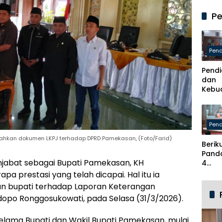
Perj
Kabu
Pe
Pame
Usun
Skem
Kader
Pend
Baru
Pendi
dan
Kebu
Pame
Berha
Kabu
Pend
Breb
rahkan dokumen LKPJ terhadap DPRD Pamekasan, (Foto/Farid)
Berik
Pand
jabat sebagai Bupati Pamekasan, KH
4
Nara
 prestasi yang telah dicapai. Hal itu ia
dalam
n bupati terhadap Laporan Keterangan
Buku
dopo Ronggosukowati, pada Selasa (31/3/2026).
Pame
Menc
Ident
elama Bupati dan Wakil Bupati Pamekasan, mulai