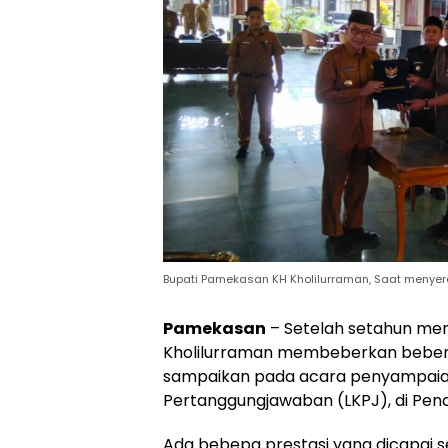
Bupati Pamekasan KH Kholilurraman, Saat menye
Pamekasan
– Setelah setahun men
Kholilurraman membeberkan beberapa
sampaikan pada acara penyampaia
Pertanggungjawaban (LKPJ), di Pen
Ada bebepa prestasi yang dicapai s