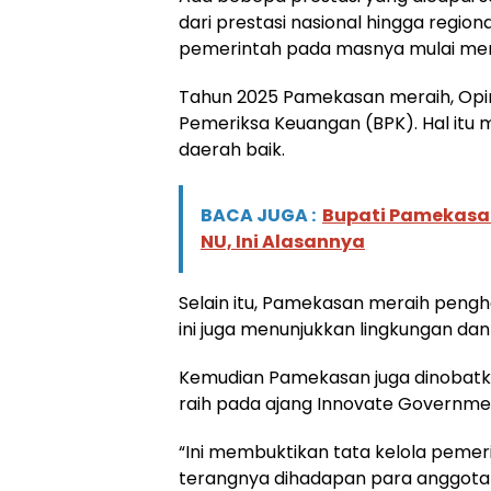
dari prestasi nasional hingga regiona
pemerintah pada masnya mulai mem
Tahun 2025 Pamekasan meraih, Opin
Pemeriksa Keuangan (BPK). Hal itu
daerah baik.
BACA JUGA :
Bupati Pamekasan
NU, Ini Alasannya
Selain itu, Pamekasan meraih peng
ini juga menunjukkan lingkungan da
Kemudian Pamekasan juga dinobatkan
raih pada ajang Innovate Governme
“Ini membuktikan tata kelola pemerin
terangnya dihadapan para anggota