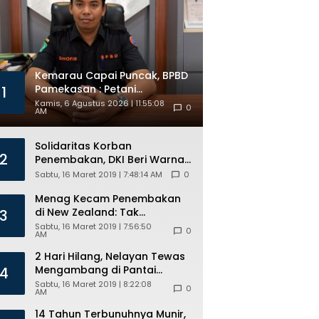
ANG Mesir
Kemarau Capai Puncak, BPBD
Pamekasan : Petani
1
Tembakau Diprediksi
Kamis, 6 Agustus 2026 | 11:55:08
0
AM
Diuntungkan
Solidaritas Korban
2
Penembakan, DKI Beri Warna
Bendera New Zealand di JPO
Sabtu, 16 Maret 2019 | 7:48:14 AM
0
GBK
Menag Kecam Penembakan
di New Zealand: Tak
3
Berperikemanusiaan!
Sabtu, 16 Maret 2019 | 7:56:50
0
AM
2 Hari Hilang, Nelayan Tewas
Mengambang di Pantai
4
Cipalawah Garut
Sabtu, 16 Maret 2019 | 8:22:08
0
AM
14 Tahun Terbunuhnya Munir,