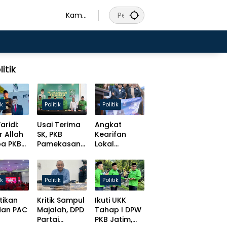
Kamis
, 6
Agust
us
2026
litik
ik
Politik
Politik
aridi:
Usai Terima
Angkat
r Allah
SK, PKB
Kearifan
pa PKB
Pamekasan
Lokal
s
Tancap Gas
Madura,
at
Target Solid
Slamet
t
Hingga Desa
Ariyadi
ik
Politik
Politik
isasi
Bulatkan
ursi
Tekat Daftar
tikan
Kritik Sampul
Ikuti UKK
men!
Caketum BM
dan PAC
Majalah, DPD
Tahap I DPW
PAN
Partai
PKB Jatim,