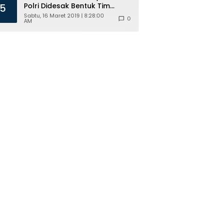
Polri Didesak Bentuk Tim
5
Khusus
Sabtu, 16 Maret 2019 | 8:28:00
0
AM