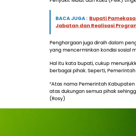
Penyakit Mulut dan Kuku (PMK) tingk
BACA JUGA :
Bupati Pamekasan
Jabatan dan Realisasi Progr
Penghargaan juga diraih dalam peng
yang mencerminkan kondisi sosial ma
Hal itu kata bupati, cukup menunjukk
berbagai pihak. Seperti, Pemerinta
“Atas nama Pemerintah Kabupaten
atas dukungan semua pihak sehingga 
(Rosy)