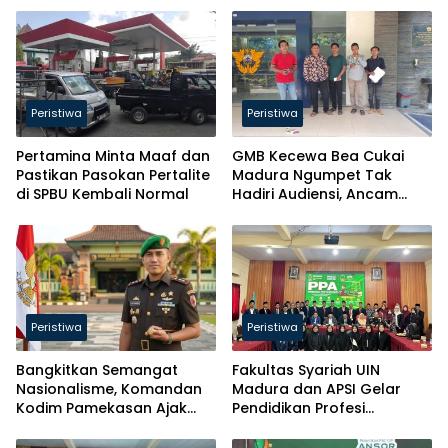
Peristiwa
Peristiwa
Pertamina Minta Maaf dan
GMB Kecewa Bea Cukai
Pastikan Pasokan Pertalite
Madura Ngumpet Tak
di SPBU Kembali Normal
Hadiri Audiensi, Ancam
Gelar Aksi Besar
Peristiwa
Peristiwa
Bangkitkan Semangat
Fakultas Syariah UIN
Nasionalisme, Komandan
Madura dan APSI Gelar
Kodim Pamekasan Ajak
Pendidikan Profesi
Masyarakat Kibarkan
Advokat, Cetak Advokat
Bendera Merah Putih
Berintegritas dan