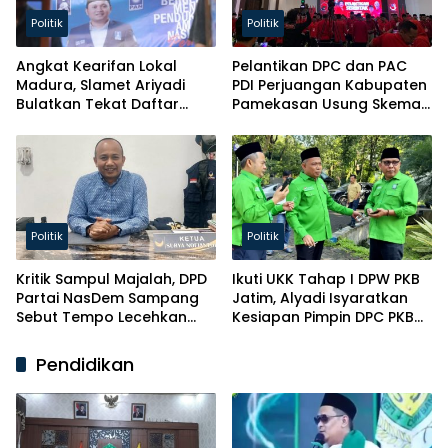
Politik
Politik
Angkat Kearifan Lokal
Pelantikan DPC dan PAC
Madura, Slamet Ariyadi
PDI Perjuangan Kabupaten
Bulatkan Tekat Daftar
Pamekasan Usung Skema
Caketum BM PAN
Kaderisasi Baru
Politik
Politik
Kritik Sampul Majalah, DPD
Ikuti UKK Tahap I DPW PKB
Partai NasDem Sampang
Jatim, Alyadi Isyaratkan
Sebut Tempo Lecehkan
Kesiapan Pimpin DPC PKB
Partai
Sampang
Pendidikan