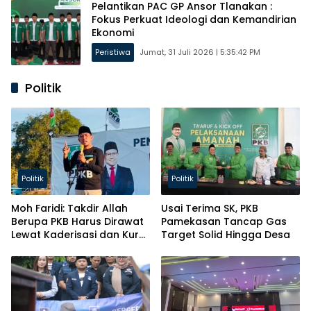
Pelantikan PAC GP Ansor Tlanakan :
Fokus Perkuat Ideologi dan Kemandirian
Ekonomi
Peristiwa
Jumat, 31 Juli 2026 | 5:35:42 PM
Politik
Politik
Politik
Moh Faridi: Takdir Allah
Usai Terima SK, PKB
Berupa PKB Harus Dirawat
Pamekasan Tancap Gas
Lewat Kaderisasi dan Kursi
Target Solid Hingga Desa
Parlemen!