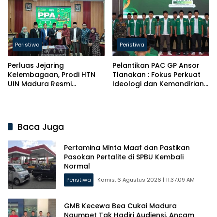
Profesional
Peristiwa
Peristiwa
Perluas Jejaring
Pelantikan PAC GP Ansor
Kelembagaan, Prodi HTN
Tlanakan : Fokus Perkuat
UIN Madura Resmi
Ideologi dan Kemandirian
Gandeng Asosiasi
Ekonomi
Pengacara Syari’ah
Indonesia
Baca Juga
Pertamina Minta Maaf dan Pastikan
Pasokan Pertalite di SPBU Kembali
Normal
Peristiwa
Kamis, 6 Agustus 2026 | 11:37:09 AM
GMB Kecewa Bea Cukai Madura
Ngumpet Tak Hadiri Audiensi, Ancam