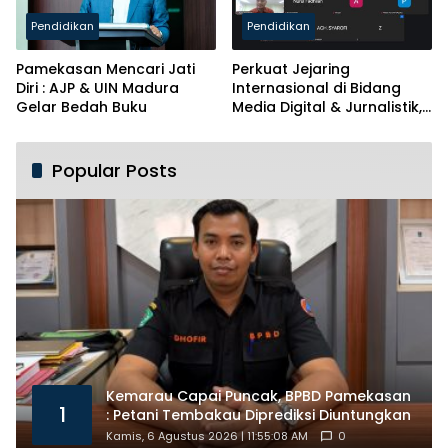
Pendidikan
Pendidikan
Pamekasan Mencari Jati
Perkuat Jejaring
Diri : AJP & UIN Madura
Internasional di Bidang
Gelar Bedah Buku
Media Digital & Jurnalistik,
Prodi PBA UIN Madura Jalin
MoU dengan ANG Mesir
Popular Posts
Kemarau Capai Puncak, BPBD Pamekasan
1
: Petani Tembakau Diprediksi Diuntungkan
Kamis, 6 Agustus 2026 | 11:55:08 AM
0