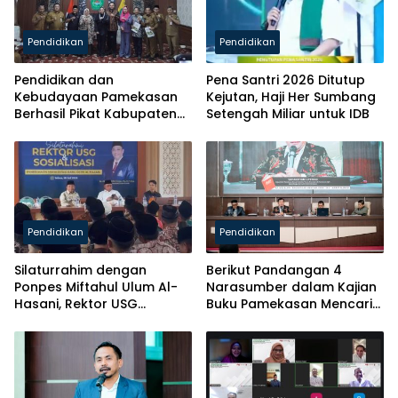
Pendidikan
Pendidikan
Pendidikan dan
Pena Santri 2026 Ditutup
Kebudayaan Pamekasan
Kejutan, Haji Her Sumbang
Berhasil Pikat Kabupaten
Setengah Miliar untuk IDB
Brebes
Pendidikan
Pendidikan
Silaturrahim dengan
Berikut Pandangan 4
Ponpes Miftahul Ulum Al-
Narasumber dalam Kajian
Hasani, Rektor USG
Buku Pamekasan Mencari
Siapkan Ratusan Kuota
Identitas
Beasiswa