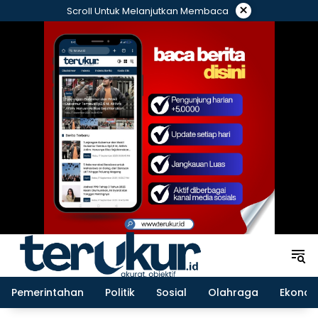
Langsung
×
Scroll Untuk Melanjutkan Membaca
ke
konten
Pemerintahan
Politik
Sosial
Olahraga
Ekonom