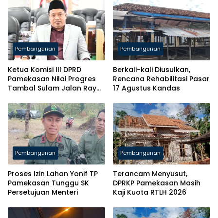
Pembangunan
Pembangunan
Ketua Komisi III DPRD
Berkali-kali Diusulkan,
Pamekasan Nilai Progres
Rencana Rehabilitasi Pasar
Tambal Sulam Jalan Raya
17 Agustus Kandas
Lamban
Pembangunan
Pembangunan
Proses Izin Lahan Yonif TP
Terancam Menyusut,
Pamekasan Tunggu SK
DPRKP Pamekasan Masih
Persetujuan Menteri
Kaji Kuota RTLH 2026