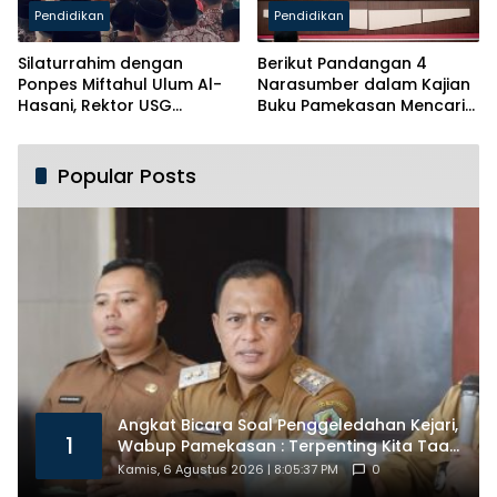
Pendidikan
Pendidikan
Silaturrahim dengan
Berikut Pandangan 4
Ponpes Miftahul Ulum Al-
Narasumber dalam Kajian
Hasani, Rektor USG
Buku Pamekasan Mencari
Siapkan Ratusan Kuota
Identitas
Beasiswa
Popular Posts
Angkat Bicara Soal Penggeledahan Kejari,
1
Wabup Pamekasan : Terpenting Kita Taat
Hukum
Kamis, 6 Agustus 2026 | 8:05:37 PM
0