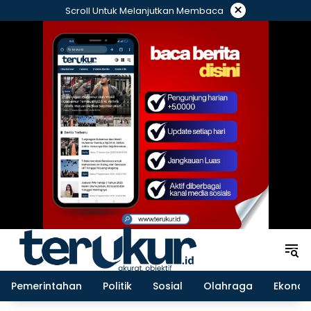
Langsung
×
Scroll Untuk Melanjutkan Membaca
ke
konten
Pemerintahan
Politik
Sosial
Olahraga
Ekonom