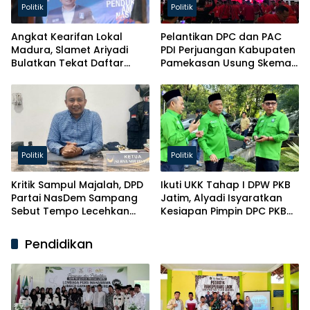
Politik
Politik
Angkat Kearifan Lokal
Pelantikan DPC dan PAC
Madura, Slamet Ariyadi
PDI Perjuangan Kabupaten
Bulatkan Tekat Daftar
Pamekasan Usung Skema
Caketum BM PAN
Kaderisasi Baru
Politik
Politik
Kritik Sampul Majalah, DPD
Ikuti UKK Tahap I DPW PKB
Partai NasDem Sampang
Jatim, Alyadi Isyaratkan
Sebut Tempo Lecehkan
Kesiapan Pimpin DPC PKB
Partai
Sampang
Pendidikan