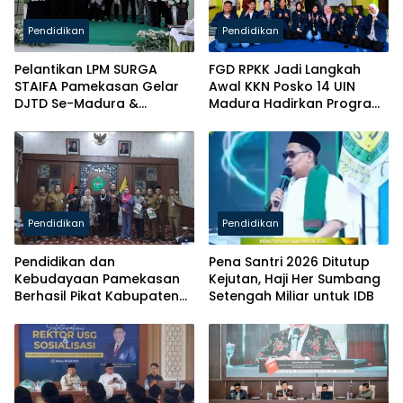
Pendidikan
Pendidikan
Pelantikan LPM SURGA
FGD RPKK Jadi Langkah
STAIFA Pamekasan Gelar
Awal KKN Posko 14 UIN
DJTD Se-Madura &
Madura Hadirkan Program
Luncurkan Majalah
Solutif untuk Desa
Pendidikan
Pendidikan
Pendidikan dan
Pena Santri 2026 Ditutup
Kebudayaan Pamekasan
Kejutan, Haji Her Sumbang
Berhasil Pikat Kabupaten
Setengah Miliar untuk IDB
Brebes