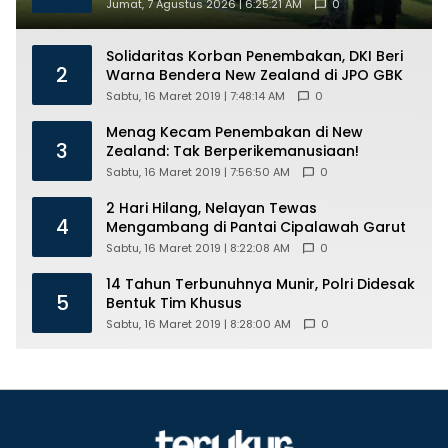
Desa Se-Madura
Jumat, 7 Agustus 2026 | 6:25:21 AM
0
Solidaritas Korban Penembakan, DKI Beri
2
Warna Bendera New Zealand di JPO GBK
Sabtu, 16 Maret 2019 | 7:48:14 AM
0
Menag Kecam Penembakan di New
3
Zealand: Tak Berperikemanusiaan!
Sabtu, 16 Maret 2019 | 7:56:50 AM
0
2 Hari Hilang, Nelayan Tewas
4
Mengambang di Pantai Cipalawah Garut
Sabtu, 16 Maret 2019 | 8:22:08 AM
0
14 Tahun Terbunuhnya Munir, Polri Didesak
5
Bentuk Tim Khusus
Sabtu, 16 Maret 2019 | 8:28:00 AM
0