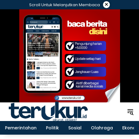
Langsung
×
Scroll Untuk Melanjutkan Membaca
ke
konten
Pemerintahan
Politik
Sosial
Olahraga
Ekonom