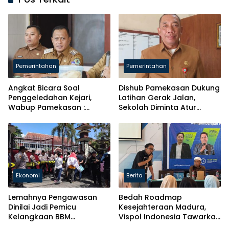
Pemerintahan
Pemerintahan
Angkat Bicara Soal
Dishub Pamekasan Dukung
Penggeledahan Kejari,
Latihan Gerak Jalan,
Wabup Pamekasan :
Sekolah Diminta Atur
Terpenting Kita Taat
Jadwal
Hukum
Ekonomi
Berita
Lemahnya Pengawasan
Bedah Roadmap
Dinilai Jadi Pemicu
Kesejahteraan Madura,
Kelangkaan BBM
Vispol Indonesia Tawarkan
Bersubsidi di Pamekasan
Gagasan Penguatan