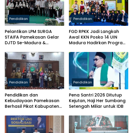
Pendidikan
Pendidikan
Pelantikan LPM SURGA
FGD RPKK Jadi Langkah
STAIFA Pamekasan Gelar
Awal KKN Posko 14 UIN
DJTD Se-Madura &
Madura Hadirkan Program
Luncurkan Majalah
Solutif untuk Desa
Pendidikan
Pendidikan
Pendidikan dan
Pena Santri 2026 Ditutup
Kebudayaan Pamekasan
Kejutan, Haji Her Sumbang
Berhasil Pikat Kabupaten
Setengah Miliar untuk IDB
Brebes