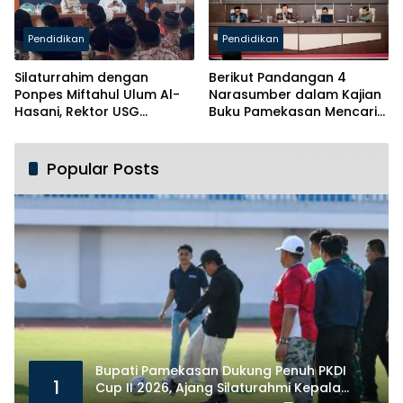
Pendidikan
Pendidikan
Silaturrahim dengan
Berikut Pandangan 4
Ponpes Miftahul Ulum Al-
Narasumber dalam Kajian
Hasani, Rektor USG
Buku Pamekasan Mencari
Siapkan Ratusan Kuota
Identitas
Beasiswa
Popular Posts
Bupati Pamekasan Dukung Penuh PKDI
1
Cup II 2026, Ajang Silaturahmi Kepala