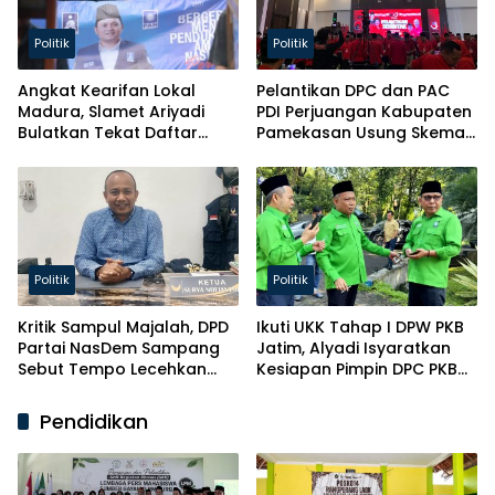
Politik
Politik
Angkat Kearifan Lokal
Pelantikan DPC dan PAC
Madura, Slamet Ariyadi
PDI Perjuangan Kabupaten
Bulatkan Tekat Daftar
Pamekasan Usung Skema
Caketum BM PAN
Kaderisasi Baru
Politik
Politik
Kritik Sampul Majalah, DPD
Ikuti UKK Tahap I DPW PKB
Partai NasDem Sampang
Jatim, Alyadi Isyaratkan
Sebut Tempo Lecehkan
Kesiapan Pimpin DPC PKB
Partai
Sampang
Pendidikan