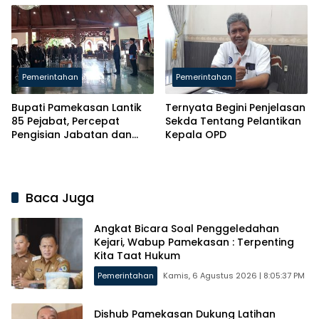
Pendidikan hingga Hilirisasi
Pemerintahan
Pemerintahan
Bupati Pamekasan Lantik
Ternyata Begini Penjelasan
85 Pejabat, Percepat
Sekda Tentang Pelantikan
Pengisian Jabatan dan
Kepala OPD
Realisasi Program Daerah
Baca Juga
Angkat Bicara Soal Penggeledahan
Kejari, Wabup Pamekasan : Terpenting
Kita Taat Hukum
Pemerintahan
Kamis, 6 Agustus 2026 | 8:05:37 PM
Dishub Pamekasan Dukung Latihan