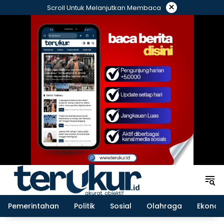
Langsung
×
Scroll Untuk Melanjutkan Membaca
ke
konten
Pemerintahan
Politik
Sosial
Olahraga
Ekonom