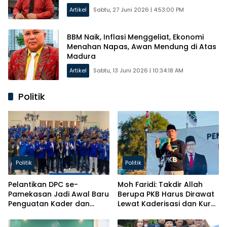
Artikel
Sabtu, 27 Juni 2026 | 4:53:00 PM
BBM Naik, Inflasi Menggeliat, Ekonomi
Menahan Napas, Awan Mendung di Atas
Madura
Artikel
Sabtu, 13 Juni 2026 | 10:34:18 AM
Politik
Politik
Politik
Pelantikan DPC se-
Moh Faridi: Takdir Allah
Pamekasan Jadi Awal Baru
Berupa PKB Harus Dirawat
Penguatan Kader dan
Lewat Kaderisasi dan Kursi
Pelayanan ke Masyarakat
Parlemen!