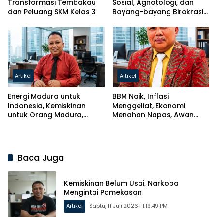
Transformasi Tembakau
Sosial, Agnotologi, dan
dan Peluang SKM Kelas 3
Bayang-bayang Birokrasi
Kroni
Artikel
Artikel
Energi Madura untuk
BBM Naik, Inflasi
Indonesia, Kemiskinan
Menggeliat, Ekonomi
untuk Orang Madura,
Menahan Napas, Awan
Madura Menggugat?
Mendung di Atas Madura
Baca Juga
Kemiskinan Belum Usai, Narkoba
Mengintai Pamekasan
Artikel
Sabtu, 11 Juli 2026 | 1:19:49 PM