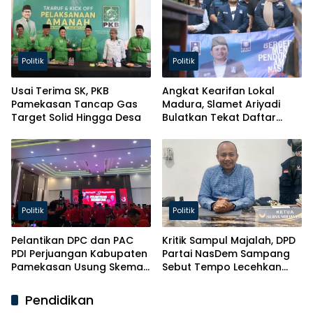
Politik
Politik
Usai Terima SK, PKB
Angkat Kearifan Lokal
Pamekasan Tancap Gas
Madura, Slamet Ariyadi
Target Solid Hingga Desa
Bulatkan Tekat Daftar
Caketum BM PAN
Politik
Politik
Pelantikan DPC dan PAC
Kritik Sampul Majalah, DPD
PDI Perjuangan Kabupaten
Partai NasDem Sampang
Pamekasan Usung Skema
Sebut Tempo Lecehkan
Kaderisasi Baru
Partai
Pendidikan