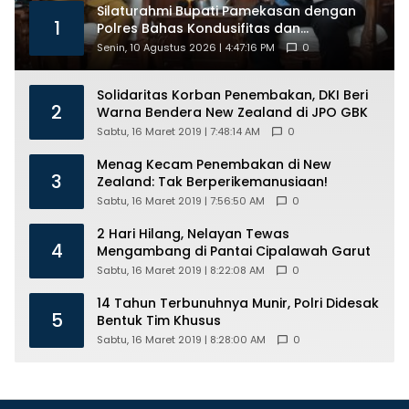
Silaturahmi Bupati Pamekasan dengan
1
Polres Bahas Kondusifitas dan
Kelancaran Pembangunan
Senin, 10 Agustus 2026 | 4:47:16 PM
0
Solidaritas Korban Penembakan, DKI Beri
2
Warna Bendera New Zealand di JPO GBK
Sabtu, 16 Maret 2019 | 7:48:14 AM
0
Menag Kecam Penembakan di New
3
Zealand: Tak Berperikemanusiaan!
Sabtu, 16 Maret 2019 | 7:56:50 AM
0
2 Hari Hilang, Nelayan Tewas
4
Mengambang di Pantai Cipalawah Garut
Sabtu, 16 Maret 2019 | 8:22:08 AM
0
14 Tahun Terbunuhnya Munir, Polri Didesak
5
Bentuk Tim Khusus
Sabtu, 16 Maret 2019 | 8:28:00 AM
0