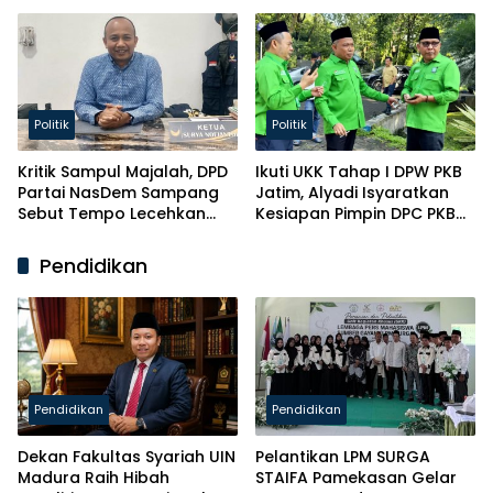
Politik
Politik
Kritik Sampul Majalah, DPD
Ikuti UKK Tahap I DPW PKB
Partai NasDem Sampang
Jatim, Alyadi Isyaratkan
Sebut Tempo Lecehkan
Kesiapan Pimpin DPC PKB
Partai
Sampang
Pendidikan
Pendidikan
Pendidikan
Dekan Fakultas Syariah UIN
Pelantikan LPM SURGA
Madura Raih Hibah
STAIFA Pamekasan Gelar