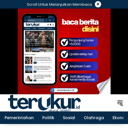
Langsung
×
Scroll Untuk Melanjutkan Membaca
ke
konten
Pemerintahan
Politik
Sosial
Olahraga
Ekonom