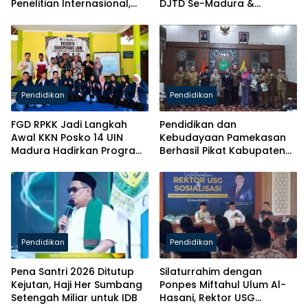
Penelitian Internasional,
DJTD Se-Madura &
Pikul Nama Madura ke
Luncurkan Majalah
Kancah Global
Pendidikan
Pendidikan
FGD RPKK Jadi Langkah
Pendidikan dan
Awal KKN Posko 14 UIN
Kebudayaan Pamekasan
Madura Hadirkan Program
Berhasil Pikat Kabupaten
Solutif untuk Desa
Brebes
Pendidikan
Pendidikan
Pena Santri 2026 Ditutup
Silaturrahim dengan
Kejutan, Haji Her Sumbang
Ponpes Miftahul Ulum Al-
Setengah Miliar untuk IDB
Hasani, Rektor USG