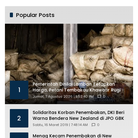
Siapkan Ratusan Kuota
Beasiswa
Popular Posts
Pemerintah Dinilai Lamban Tetapkan
1
Harga, Petani Tembakau Khawatir Rugi
Jumat, 7 Agustus 2026 | 5:52:40 PM
0
Solidaritas Korban Penembakan, DKI Beri
2
Warna Bendera New Zealand di JPO GBK
Sabtu, 16 Maret 2019 | 7:48:14 AM
0
Menag Kecam Penembakan di New