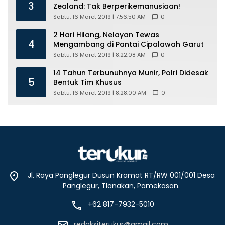
3
Zealand: Tak Berperikemanusiaan!
Sabtu, 16 Maret 2019 | 7:56:50 AM
0
2 Hari Hilang, Nelayan Tewas
4
Mengambang di Pantai Cipalawah Garut
Sabtu, 16 Maret 2019 | 8:22:08 AM
0
14 Tahun Terbunuhnya Munir, Polri Didesak
5
Bentuk Tim Khusus
Sabtu, 16 Maret 2019 | 8:28:00 AM
0
Jl. Raya Panglegur Dusun Kramat RT/RW 001/001 Desa
Panglegur, Tlanakan, Pamekasan.
+62 817-7932-5010
redaksiterukur@gmail.com