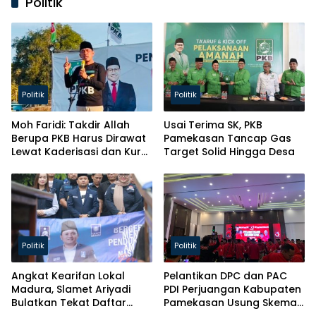
Politik
Politik
Politik
Moh Faridi: Takdir Allah
Usai Terima SK, PKB
Berupa PKB Harus Dirawat
Pamekasan Tancap Gas
Lewat Kaderisasi dan Kursi
Target Solid Hingga Desa
Parlemen!
Politik
Politik
Angkat Kearifan Lokal
Pelantikan DPC dan PAC
Madura, Slamet Ariyadi
PDI Perjuangan Kabupaten
Bulatkan Tekat Daftar
Pamekasan Usung Skema
Caketum BM PAN
Kaderisasi Baru