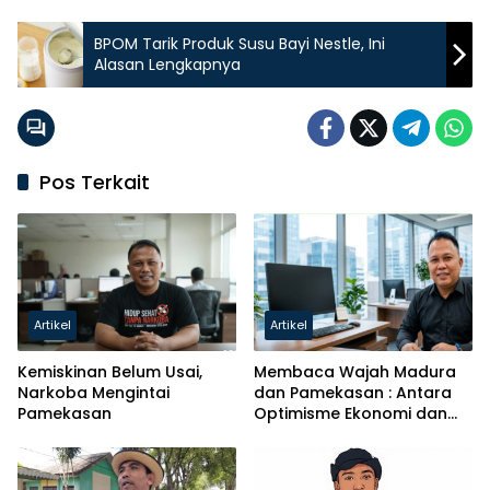
BPOM Tarik Produk Susu Bayi Nestle, Ini
Alasan Lengkapnya
Pos Terkait
Artikel
Artikel
Kemiskinan Belum Usai,
Membaca Wajah Madura
Narkoba Mengintai
dan Pamekasan : Antara
Pamekasan
Optimisme Ekonomi dan
Krisis Pendidikan