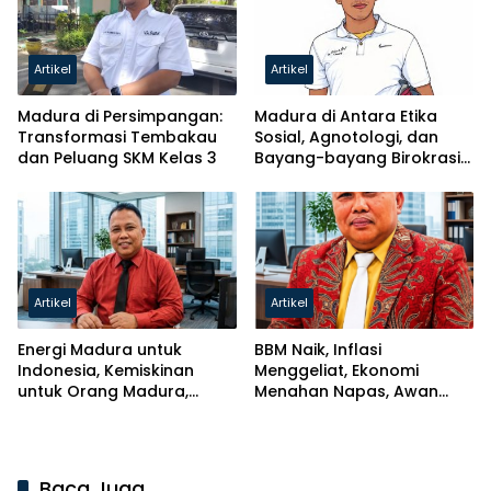
Artikel
Artikel
Madura di Persimpangan:
Madura di Antara Etika
Transformasi Tembakau
Sosial, Agnotologi, dan
dan Peluang SKM Kelas 3
Bayang-bayang Birokrasi
Kroni
Artikel
Artikel
Energi Madura untuk
BBM Naik, Inflasi
Indonesia, Kemiskinan
Menggeliat, Ekonomi
untuk Orang Madura,
Menahan Napas, Awan
Madura Menggugat?
Mendung di Atas Madura
Baca Juga