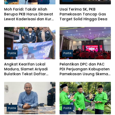
Moh Faridi: Takdir Allah
Usai Terima SK, PKB
Berupa PKB Harus Dirawat
Pamekasan Tancap Gas
Lewat Kaderisasi dan Kursi
Target Solid Hingga Desa
Parlemen!
Politik
Politik
Angkat Kearifan Lokal
Pelantikan DPC dan PAC
Madura, Slamet Ariyadi
PDI Perjuangan Kabupaten
Bulatkan Tekat Daftar
Pamekasan Usung Skema
Caketum BM PAN
Kaderisasi Baru
Politik
Politik