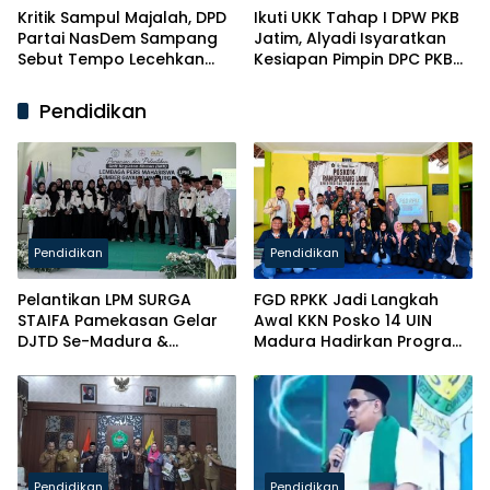
Kritik Sampul Majalah, DPD
Ikuti UKK Tahap I DPW PKB
Partai NasDem Sampang
Jatim, Alyadi Isyaratkan
Sebut Tempo Lecehkan
Kesiapan Pimpin DPC PKB
Partai
Sampang
Pendidikan
Pendidikan
Pendidikan
Pelantikan LPM SURGA
FGD RPKK Jadi Langkah
STAIFA Pamekasan Gelar
Awal KKN Posko 14 UIN
DJTD Se-Madura &
Madura Hadirkan Program
Luncurkan Majalah
Solutif untuk Desa
Pendidikan
Pendidikan