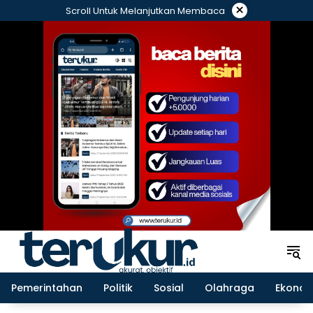
Langsung
×
Scroll Untuk Melanjutkan Membaca
ke
konten
Pemerintahan
Politik
Sosial
Olahraga
Ekonom