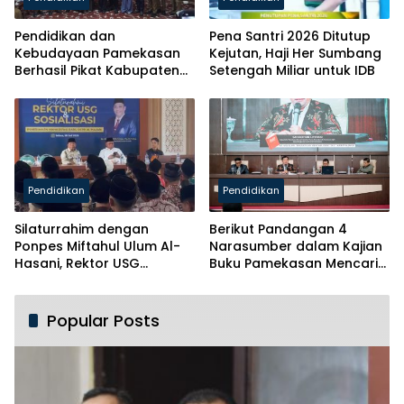
Pendidikan dan
Pena Santri 2026 Ditutup
Kebudayaan Pamekasan
Kejutan, Haji Her Sumbang
Berhasil Pikat Kabupaten
Setengah Miliar untuk IDB
Brebes
Pendidikan
Pendidikan
Silaturrahim dengan
Berikut Pandangan 4
Ponpes Miftahul Ulum Al-
Narasumber dalam Kajian
Hasani, Rektor USG
Buku Pamekasan Mencari
Siapkan Ratusan Kuota
Identitas
Beasiswa
Popular Posts