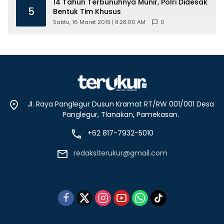
14 Tahun Terbunuhnya Munir, Polri Didesak
5
Bentuk Tim Khusus
Sabtu, 16 Maret 2019 | 8:28:00 AM
0
Jl. Raya Panglegur Dusun Kramat RT/RW 001/001 Desa
Panglegur, Tlanakan, Pamekasan.
+62 817-7932-5010
redaksiterukur@gmail.com