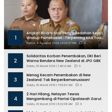
Angkat Bicara Soal Penggeledahan Kejari,
1
Wabup Pamekasan : Terpenting Kita Taat
Hukum
Kamis, 6 Agustus 2026 | 8:05:37 PM
0
Solidaritas Korban Penembakan, DKI Beri
2
Warna Bendera New Zealand di JPO GBK
Sabtu, 16 Maret 2019 | 7:48:14 AM
0
Menag Kecam Penembakan di New
3
Zealand: Tak Berperikemanusiaan!
Sabtu, 16 Maret 2019 | 7:56:50 AM
0
2 Hari Hilang, Nelayan Tewas
4
Mengambang di Pantai Cipalawah Garut
Sabtu, 16 Maret 2019 | 8:22:08 AM
0