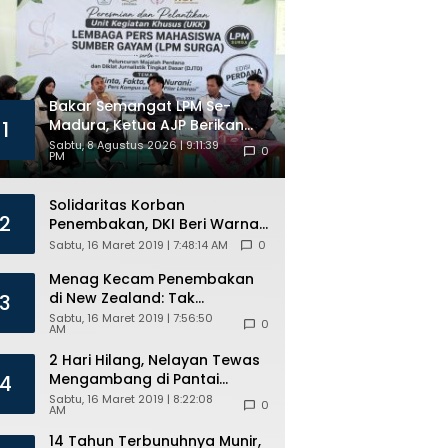
Bakar Semangat LPM Se-
Madura, Ketua AJP Berikan
1
Materi Jurnalistik dan Kelas
Sabtu, 8 Agustus 2026 | 9:11:39
0
PM
Mental
Solidaritas Korban
2
Penembakan, DKI Beri Warna
Bendera New Zealand di JPO
Sabtu, 16 Maret 2019 | 7:48:14 AM
0
GBK
Menag Kecam Penembakan
di New Zealand: Tak
3
Berperikemanusiaan!
Sabtu, 16 Maret 2019 | 7:56:50
0
AM
2 Hari Hilang, Nelayan Tewas
Mengambang di Pantai
4
Cipalawah Garut
Sabtu, 16 Maret 2019 | 8:22:08
0
AM
14 Tahun Terbunuhnya Munir,