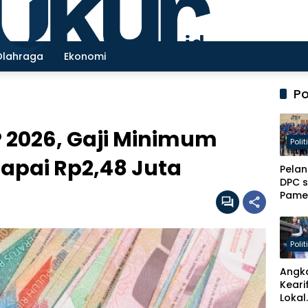
Olahraga
Ekonomi
Po
 2026, Gaji Minimum
Polit
apai Rp2,48 Juta
Pelan
DPC 
Pame
Jadi 
Baru
Peng
Polit
Kade
Pelay
Angk
Masy
Keari
Lokal