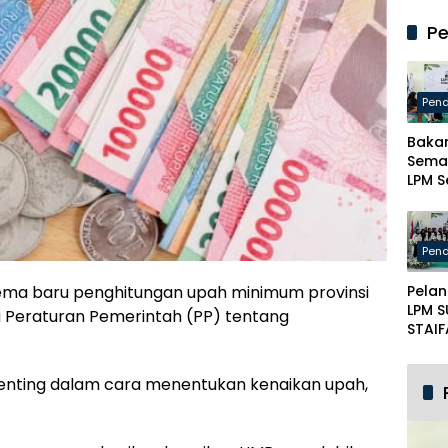
Madu
Slam
Pe
Ariya
Bulat
Tekat
Cake
Pend
PAN
Baka
Sema
LPM S
Madu
Ketua
Berik
Pend
Mater
Jurnal
ma baru penghitungan upah minimum provinsi
Pelan
dan K
LPM 
Ment
a Peraturan Pemerintah (PP) tentang
STAIF
Pame
Gelar
enting dalam cara menentukan kenaikan upah,
Se-M
Lunc
Maja