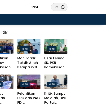
Sabtu
, 8
Agust
us
2026
litik
ik
Politik
Politik
tikan
Moh Faridi:
Usai Terima
se-
Takdir Allah
SK, PKB
kasan
Berupa PKB
Pamekasan
Awal
Harus
Tancap Gas
Dirawat
Target Solid
uatan
Lewat
Hingga Desa
ik
Politik
Politik
r dan
Kaderisasi
anan ke
dan Kursi
at
Pelantikan
Kritik Sampul
arakat
Parlemen!
fan
DPC dan PAC
Majalah, DPD
PDI
Partai