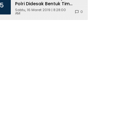
Polri Didesak Bentuk Tim
5
Khusus
Sabtu, 16 Maret 2019 | 8:28:00
0
AM