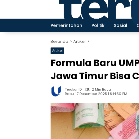
Langsung
ke
konten
Pemerintahan
Politik
Sosial
Beranda
Artikel
Artikel
Formula Baru UMP
Jawa Timur Bisa C
Terukur ID
2 Min Baca
Rabu, 17 Desember 2025 | 8:14:30 PM