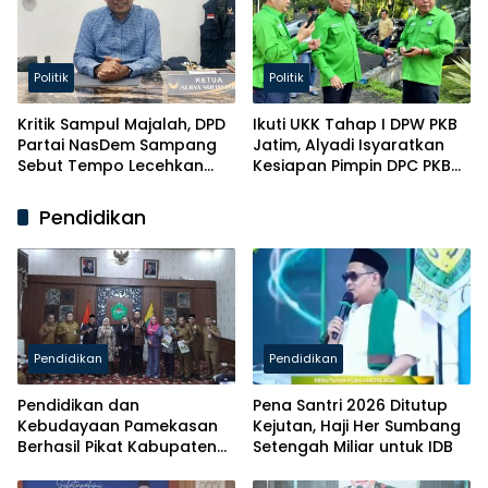
Politik
Politik
Kritik Sampul Majalah, DPD
Ikuti UKK Tahap I DPW PKB
Partai NasDem Sampang
Jatim, Alyadi Isyaratkan
Sebut Tempo Lecehkan
Kesiapan Pimpin DPC PKB
Partai
Sampang
Pendidikan
Pendidikan
Pendidikan
Pendidikan dan
Pena Santri 2026 Ditutup
Kebudayaan Pamekasan
Kejutan, Haji Her Sumbang
Berhasil Pikat Kabupaten
Setengah Miliar untuk IDB
Brebes