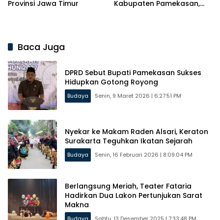
Provinsi Jawa Timur
Kabupaten Pamekasan,
Wakil Bupati: Generasi
Selanjutnya Harus
Melestarikannya
Baca Juga
DPRD Sebut Bupati Pamekasan Sukses
Hidupkan Gotong Royong
Budaya
Senin, 9 Maret 2026 | 6:27:51 PM
Nyekar ke Makam Raden Alsari, Keraton
Surakarta Teguhkan Ikatan Sejarah
Budaya
Senin, 16 Februari 2026 | 8:09:04 PM
Berlangsung Meriah, Teater Fataria
Hadirkan Dua Lakon Pertunjukan Sarat
Makna
Budaya
Sabtu, 13 Desember 2025 | 7:33:48 PM