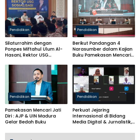
Pendidikan
Pendidikan
Silaturrahim dengan
Berikut Pandangan 4
Ponpes Miftahul Ulum Al-
Narasumber dalam Kajian
Hasani, Rektor USG
Buku Pamekasan Mencari
Siapkan Ratusan Kuota
Identitas
Beasiswa
Pendidikan
Pendidikan
Pamekasan Mencari Jati
Perkuat Jejaring
Diri : AJP & UIN Madura
Internasional di Bidang
Gelar Bedah Buku
Media Digital & Jurnalistik,
Prodi PBA UIN Madura Jalin
MoU dengan ANG Mesir