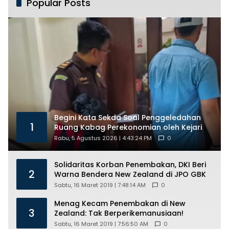
Popular Posts
Begini Kata Sekda Soal Penggeledahan
1
Ruang Kabag Perekonomian oleh Kejari
Rabu, 5 Agustus 2026 | 4:43:24 PM
0
Solidaritas Korban Penembakan, DKI Beri
2
Warna Bendera New Zealand di JPO GBK
Sabtu, 16 Maret 2019 | 7:48:14 AM
0
Menag Kecam Penembakan di New
3
Zealand: Tak Berperikemanusiaan!
Sabtu, 16 Maret 2019 | 7:56:50 AM
0