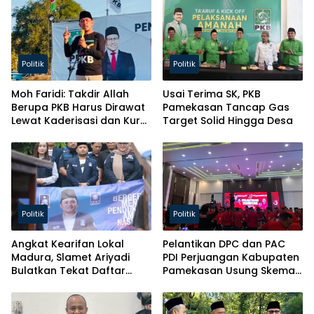
Politik
Politik
Moh Faridi: Takdir Allah
Usai Terima SK, PKB
Berupa PKB Harus Dirawat
Pamekasan Tancap Gas
Lewat Kaderisasi dan Kursi
Target Solid Hingga Desa
Parlemen!
Politik
Politik
Angkat Kearifan Lokal
Pelantikan DPC dan PAC
Madura, Slamet Ariyadi
PDI Perjuangan Kabupaten
Bulatkan Tekat Daftar
Pamekasan Usung Skema
Caketum BM PAN
Kaderisasi Baru