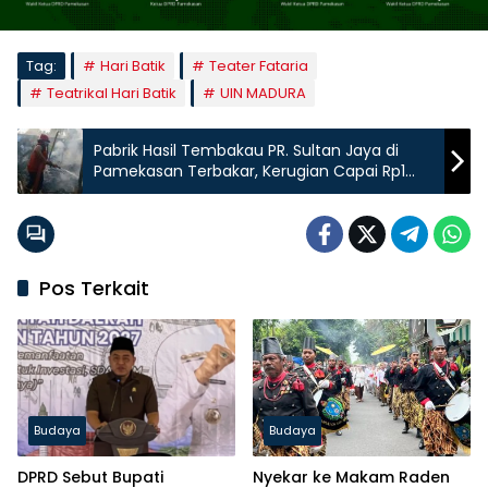
Tag:
Hari Batik
Teater Fataria
Teatrikal Hari Batik
UIN MADURA
Pabrik Hasil Tembakau PR. Sultan Jaya di
Pamekasan Terbakar, Kerugian Capai Rp1
Miliar
Pos Terkait
Budaya
Budaya
DPRD Sebut Bupati
Nyekar ke Makam Raden