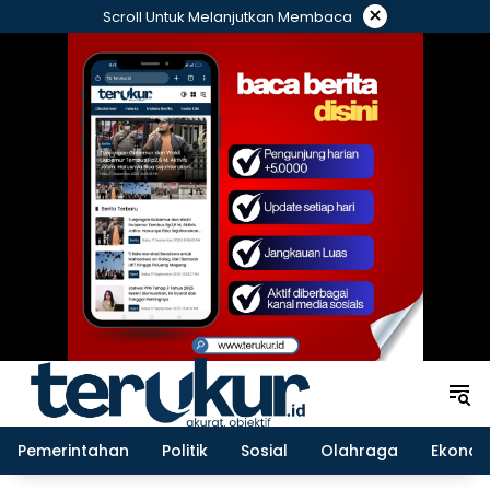
Langsung
×
Scroll Untuk Melanjutkan Membaca
ke
konten
Pemerintahan
Politik
Sosial
Olahraga
Ekonom