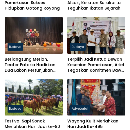
Pamekasan Sukses
Alsari, Keraton Surakarta
Hidupkan Gotong Royong
Teguhkan Ikatan Sejarah
Budaya
Budaya
Berlangsung Meriah,
Terpilih Jadi Ketua Dewan
Teater Fataria Hadirkan
Kesenian Pamekasan, Arief
Dua Lakon Pertunjukan
Tegaskan Komitmen Bawa
Sarat Makna
Kemajuan
Budaya
Advetorial
Festival Sapi Sonok
Wayang Kulit Meriahkan
Meriahkan Hari Jadi ke-80
Hari Jadi Ke-495