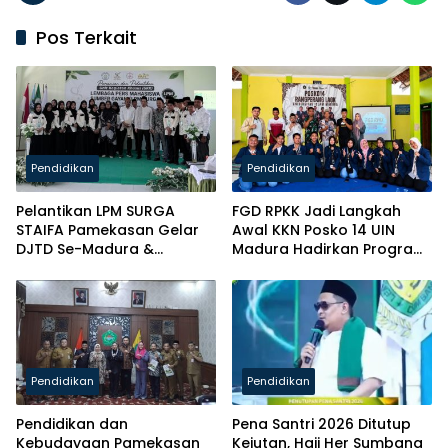
Pos Terkait
Pendidikan
Pendidikan
Pelantikan LPM SURGA
FGD RPKK Jadi Langkah
STAIFA Pamekasan Gelar
Awal KKN Posko 14 UIN
DJTD Se-Madura &
Madura Hadirkan Program
Luncurkan Majalah
Solutif untuk Desa
Pendidikan
Pendidikan
Pendidikan dan
Pena Santri 2026 Ditutup
Kebudayaan Pamekasan
Kejutan, Haji Her Sumbang