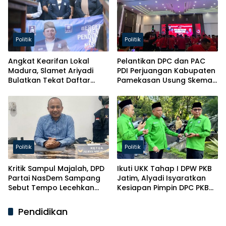
Politik
Politik
Angkat Kearifan Lokal
Pelantikan DPC dan PAC
Madura, Slamet Ariyadi
PDI Perjuangan Kabupaten
Bulatkan Tekat Daftar
Pamekasan Usung Skema
Caketum BM PAN
Kaderisasi Baru
Politik
Politik
Kritik Sampul Majalah, DPD
Ikuti UKK Tahap I DPW PKB
Partai NasDem Sampang
Jatim, Alyadi Isyaratkan
Sebut Tempo Lecehkan
Kesiapan Pimpin DPC PKB
Partai
Sampang
Pendidikan