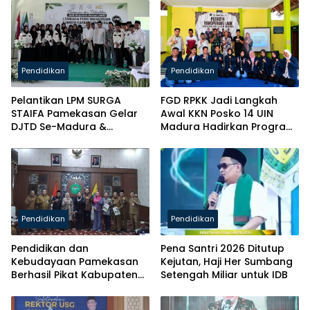
Pendidikan
Pendidikan
Pelantikan LPM SURGA
FGD RPKK Jadi Langkah
STAIFA Pamekasan Gelar
Awal KKN Posko 14 UIN
DJTD Se-Madura &
Madura Hadirkan Program
Luncurkan Majalah
Solutif untuk Desa
Pendidikan
Pendidikan
Pendidikan dan
Pena Santri 2026 Ditutup
Kebudayaan Pamekasan
Kejutan, Haji Her Sumbang
Berhasil Pikat Kabupaten
Setengah Miliar untuk IDB
Brebes