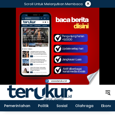
Langsung
×
Scroll Untuk Melanjutkan Membaca
ke
konten
Pemerintahan
Politik
Sosial
Olahraga
Ekonom