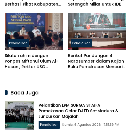
Berhasil Pikat Kabupaten
Setengah Miliar untuk IDB
Brebes
Pendidikan
Pendidikan
Silaturrahim dengan
Berikut Pandangan 4
Ponpes Miftahul Ulum Al-
Narasumber dalam Kajian
Hasani, Rektor USG
Buku Pamekasan Mencari
Siapkan Ratusan Kuota
Identitas
Beasiswa
Baca Juga
Pelantikan LPM SURGA STAIFA
Pamekasan Gelar DJTD Se-Madura &
Luncurkan Majalah
Pendidikan
Kamis, 6 Agustus 2026 | 7:51:59 PM