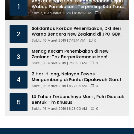
Angkat Bicara Soal Penggeledahan Kejari,
1
Wabup Pamekasan : Terpenting Kita Taat
Hukum
Kamis, 6 Agustus 2026 | 8:05:37 PM
0
Solidaritas Korban Penembakan, DKI Beri
2
Warna Bendera New Zealand di JPO GBK
Sabtu, 16 Maret 2019 | 7:48:14 AM
0
Menag Kecam Penembakan di New
3
Zealand: Tak Berperikemanusiaan!
Sabtu, 16 Maret 2019 | 7:56:50 AM
0
2 Hari Hilang, Nelayan Tewas
4
Mengambang di Pantai Cipalawah Garut
Sabtu, 16 Maret 2019 | 8:22:08 AM
0
14 Tahun Terbunuhnya Munir, Polri Didesak
5
Bentuk Tim Khusus
Sabtu, 16 Maret 2019 | 8:28:00 AM
0