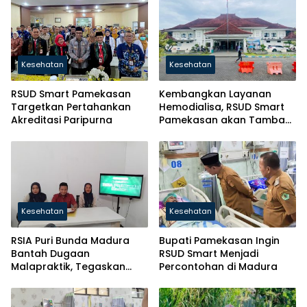
Kesehatan
Kesehatan
RSUD Smart Pamekasan
Kembangkan Layanan
Targetkan Pertahankan
Hemodialisa, RSUD Smart
Akreditasi Paripurna
Pamekasan akan Tambah
10 Unit Alat
Kesehatan
Kesehatan
RSIA Puri Bunda Madura
Bupati Pamekasan Ingin
Bantah Dugaan
RSUD Smart Menjadi
Malapraktik, Tegaskan
Percontohan di Madura
Kerahasiaan Rekam Medis
Sesuai Undang-Undang