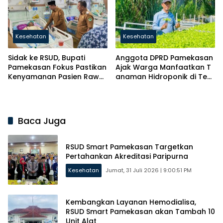
Kesehatan
Kesehatan
Sidak ke RSUD, Bupati
Anggota DPRD Pamekasan
Pamekasan Fokus Pastikan
Ajak Warga Manfaatkan T
Kenyamanan Pasien Rawat
anaman Hidroponik di Ten
Inap
gah Harga Bahan Pokok N
aik
Baca Juga
RSUD Smart Pamekasan Targetkan
Pertahankan Akreditasi Paripurna
Kesehatan
Jumat, 31 Juli 2026 | 9:00:51 PM
Kembangkan Layanan Hemodialisa,
RSUD Smart Pamekasan akan Tambah 10
Unit Alat