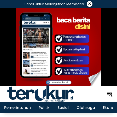
Langsung
×
Scroll Untuk Melanjutkan Membaca
ke
konten
Pemerintahan
Politik
Sosial
Olahraga
Ekonom