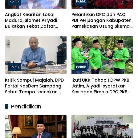
Politik
Politik
Angkat Kearifan Lokal
Pelantikan DPC dan PAC
Madura, Slamet Ariyadi
PDI Perjuangan Kabupaten
Bulatkan Tekat Daftar
Pamekasan Usung Skema
Caketum BM PAN
Kaderisasi Baru
Politik
Politik
Kritik Sampul Majalah, DPD
Ikuti UKK Tahap I DPW PKB
Partai NasDem Sampang
Jatim, Alyadi Isyaratkan
Sebut Tempo Lecehkan
Kesiapan Pimpin DPC PKB
Partai
Sampang
Pendidikan