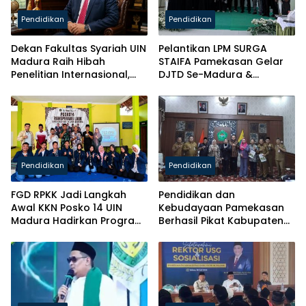
Pendidikan
Pendidikan
Dekan Fakultas Syariah UIN
Pelantikan LPM SURGA
Madura Raih Hibah
STAIFA Pamekasan Gelar
Penelitian Internasional,
DJTD Se-Madura &
Pikul Nama Madura ke
Luncurkan Majalah
Kancah Global
Pendidikan
Pendidikan
FGD RPKK Jadi Langkah
Pendidikan dan
Awal KKN Posko 14 UIN
Kebudayaan Pamekasan
Madura Hadirkan Program
Berhasil Pikat Kabupaten
Solutif untuk Desa
Brebes