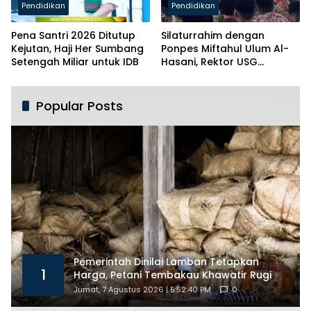
Pendidikan
Pendidikan
Pena Santri 2026 Ditutup
Silaturrahim dengan
Kejutan, Haji Her Sumbang
Ponpes Miftahul Ulum Al-
Setengah Miliar untuk IDB
Hasani, Rektor USG
Siapkan Ratusan Kuota
Beasiswa
Popular Posts
Pemerintah Dinilai Lamban Tetapkan
1
Harga, Petani Tembakau Khawatir Rugi
Jumat, 7 Agustus 2026 | 5:52:40 PM
0