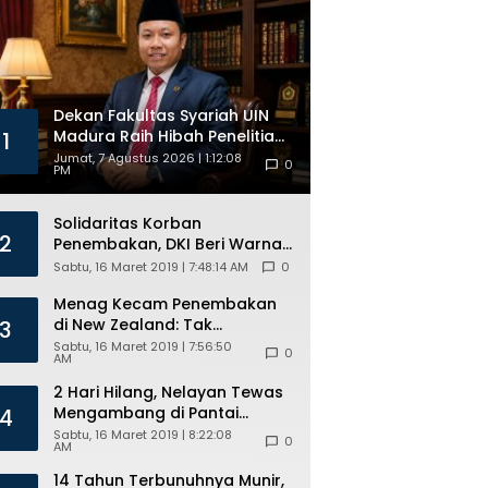
Kuota
Beasiswa
Dekan Fakultas Syariah UIN
Madura Raih Hibah Penelitian
1
Internasional, Pikul Nama
Jumat, 7 Agustus 2026 | 1:12:08
0
PM
Madura ke Kancah Global
Solidaritas Korban
2
Penembakan, DKI Beri Warna
Bendera New Zealand di JPO
Sabtu, 16 Maret 2019 | 7:48:14 AM
0
GBK
Menag Kecam Penembakan
di New Zealand: Tak
3
Berperikemanusiaan!
Sabtu, 16 Maret 2019 | 7:56:50
0
AM
2 Hari Hilang, Nelayan Tewas
Mengambang di Pantai
4
Cipalawah Garut
Sabtu, 16 Maret 2019 | 8:22:08
0
AM
14 Tahun Terbunuhnya Munir,