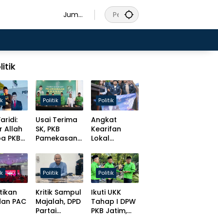
Juma
t, 7
Agust
us
2026
litik
ik
Politik
Politik
aridi:
Usai Terima
Angkat
r Allah
SK, PKB
Kearifan
pa PKB
Pamekasan
Lokal
s
Tancap Gas
Madura,
at
Target Solid
Slamet
t
Hingga Desa
Ariyadi
ik
Politik
Politik
isasi
Bulatkan
ursi
Tekat Daftar
tikan
Kritik Sampul
Ikuti UKK
men!
Caketum BM
dan PAC
Majalah, DPD
Tahap I DPW
PAN
Partai
PKB Jatim,