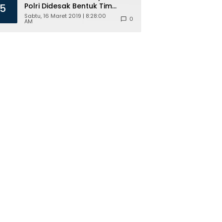
Polri Didesak Bentuk Tim
5
Khusus
Sabtu, 16 Maret 2019 | 8:28:00
0
AM