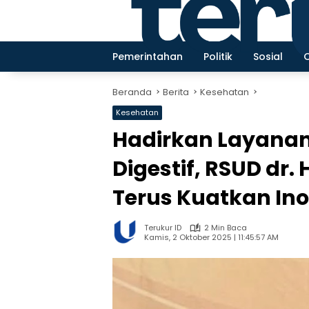
Langsung
ke
konten
Pemerintahan
Politik
Sosial
Beranda
Berita
Kesehatan
Kesehatan
Hadirkan Layanan
Digestif, RSUD dr
Terus Kuatkan Ino
Terukur ID
2 Min Baca
Kamis, 2 Oktober 2025 | 11:45:57 AM