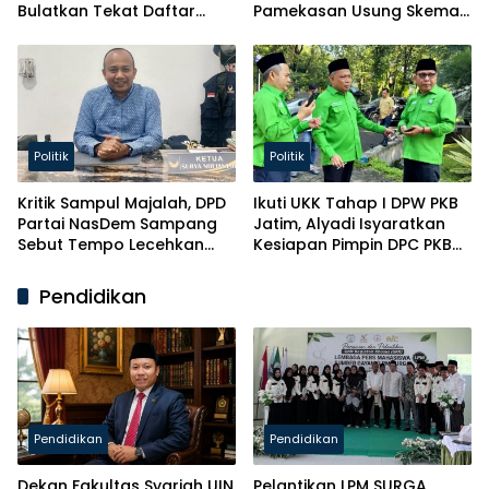
Bulatkan Tekat Daftar
Pamekasan Usung Skema
Caketum BM PAN
Kaderisasi Baru
Politik
Politik
Kritik Sampul Majalah, DPD
Ikuti UKK Tahap I DPW PKB
Partai NasDem Sampang
Jatim, Alyadi Isyaratkan
Sebut Tempo Lecehkan
Kesiapan Pimpin DPC PKB
Partai
Sampang
Pendidikan
Pendidikan
Pendidikan
Dekan Fakultas Syariah UIN
Pelantikan LPM SURGA