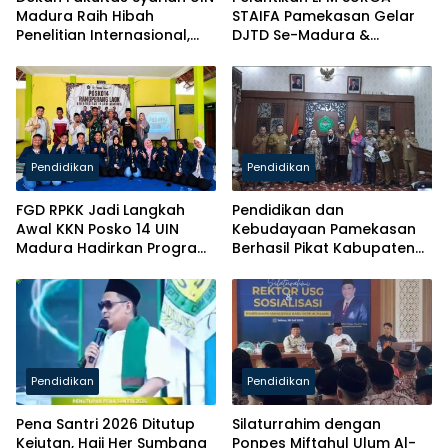
Madura Raih Hibah
STAIFA Pamekasan Gelar
Penelitian Internasional,
DJTD Se-Madura &
Pikul Nama Madura ke
Luncurkan Majalah
Kancah Global
Pendidikan
Pendidikan
FGD RPKK Jadi Langkah
Pendidikan dan
Awal KKN Posko 14 UIN
Kebudayaan Pamekasan
Madura Hadirkan Program
Berhasil Pikat Kabupaten
Solutif untuk Desa
Brebes
Pendidikan
Pendidikan
Pena Santri 2026 Ditutup
Silaturrahim dengan
Kejutan, Haji Her Sumbang
Ponpes Miftahul Ulum Al-