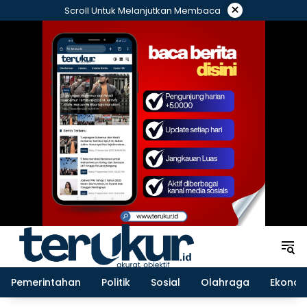
Langsung
×
Scroll Untuk Melanjutkan Membaca
ke
konten
Pemerintahan
Politik
Sosial
Olahraga
Ekonom