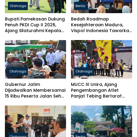
Olahraga
Berita
Bupati Pamekasan Dukung
Bedah Roadmap
Penuh PKDI Cup II 2026,
Kesejahteraan Madura,
Ajang Silaturahmi Kepala
Vispol Indonesia Tawarkan
Desa Se-Madura
Gagasan Penguatan
Pendidikan hingga Hilirisasi
Olahraga
Olahraga
Gubernur Jatim
MUCC III Unira, Ajang
Dijadwalkan Membersamai
Pengembangan Atlet
15 Ribu Peserta Jalan Sehat
Panjat Tebing Bertaraf
Harkopnas Pamekasan
Nasional
Olahraga
Berita