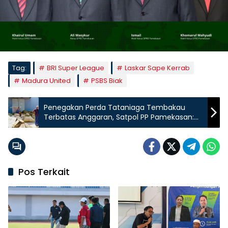
Tag:
BRI Super League
Laskar Sape Kerrab
Madura United
PSBS Biak
Penegakan Perda Tataniaga Tembakau
Terbatas Anggaran, Satpol PP Pamekasan:
Razia Tembakau Luar Tak Jalan
Pos Terkait