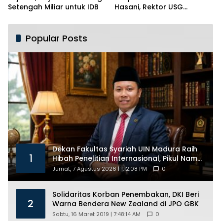
Setengah Miliar untuk IDB
Hasani, Rektor USG
Siapkan Ratusan Kuota
Beasiswa
Popular Posts
Dekan Fakultas Syariah UIN Madura Raih
1
Hibah Penelitian Internasional, Pikul Nama
Madura ke Kancah Global
Jumat, 7 Agustus 2026 | 1:12:08 PM
0
Solidaritas Korban Penembakan, DKI Beri
2
Warna Bendera New Zealand di JPO GBK
Sabtu, 16 Maret 2019 | 7:48:14 AM
0