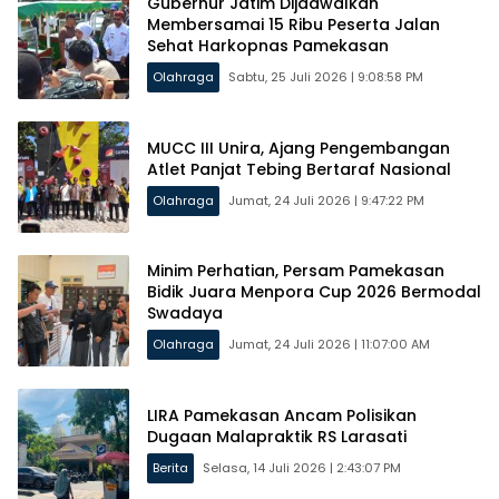
Gubernur Jatim Dijadwalkan
Membersamai 15 Ribu Peserta Jalan
Sehat Harkopnas Pamekasan
Olahraga
Sabtu, 25 Juli 2026 | 9:08:58 PM
MUCC III Unira, Ajang Pengembangan
Atlet Panjat Tebing Bertaraf Nasional
Olahraga
Jumat, 24 Juli 2026 | 9:47:22 PM
Minim Perhatian, Persam Pamekasan
Bidik Juara Menpora Cup 2026 Bermodal
Swadaya
Olahraga
Jumat, 24 Juli 2026 | 11:07:00 AM
LIRA Pamekasan Ancam Polisikan
Dugaan Malapraktik RS Larasati
Berita
Selasa, 14 Juli 2026 | 2:43:07 PM