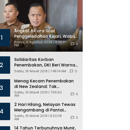
Kuota
Beasiswa
Angkat Bicara Soal
Penggeledahan Kejari, Wabup
1
Pamekasan : Terpenting Kita
Kamis, 6 Agustus 2026 | 8:05:37
0
PM
Taat Hukum
Solidaritas Korban
2
Penembakan, DKI Beri Warna
Bendera New Zealand di JPO
Sabtu, 16 Maret 2019 | 7:48:14 AM
0
GBK
Menag Kecam Penembakan
di New Zealand: Tak
3
Berperikemanusiaan!
Sabtu, 16 Maret 2019 | 7:56:50
0
AM
2 Hari Hilang, Nelayan Tewas
Mengambang di Pantai
4
Cipalawah Garut
Sabtu, 16 Maret 2019 | 8:22:08
0
AM
14 Tahun Terbunuhnya Munir,