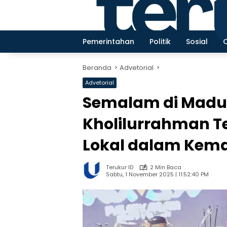
Langsung
ke
konten
Pemerintahan
Politik
Sosial
Beranda
Advetorial
Advetorial
Semalam di Madur
Kholilurrahman T
Lokal dalam Kem
Terukur ID
2 Min Baca
Sabtu, 1 November 2025 | 11:52:40 PM