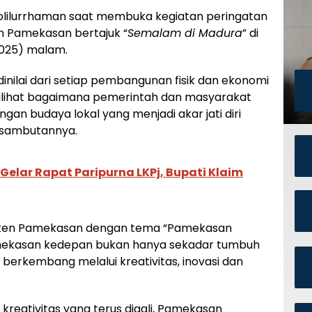
holilurrhaman saat membuka kegiatan peringatan
n Pamekasan bertajuk “
Semalam di Madura
” di
2025) malam.
inilai dari setiap pembangunan fisik dan ekonomi
 dilihat bagaimana pemerintah dan masyarakat
n budaya lokal yang menjadi akar jati diri
m sambutannya.
elar Rapat Paripurna LKPj, Bupati Klaim
aten Pamekasan dengan tema “Pamekasan
 Pamekasan kedepan bukan hanya sekadar tumbuh
a berkembang melalui kreativitas, inovasi dan
reativitas yang terus digali, Pamekasan