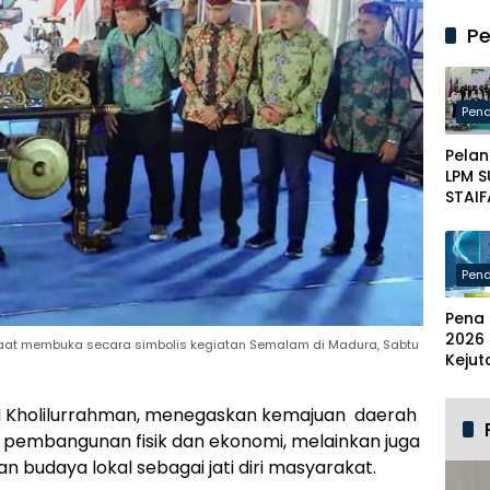
Perj
Kabu
Pe
Pame
Usun
Skem
Kader
Pend
Baru
Pelan
LPM 
STAIF
Pame
Gelar
Se-M
Pend
Lunc
Maja
Pena 
2026 
saat membuka secara simbolis kegiatan Semalam di Madura, Sabtu
Kejuta
Her
Sumb
 Kholilurrahman, menegaskan kemajuan
daerah
Sete
or pembangunan fisik dan ekonomi, melainkan juga
Milia
IDB
 budaya lokal sebagai jati diri masyarakat.