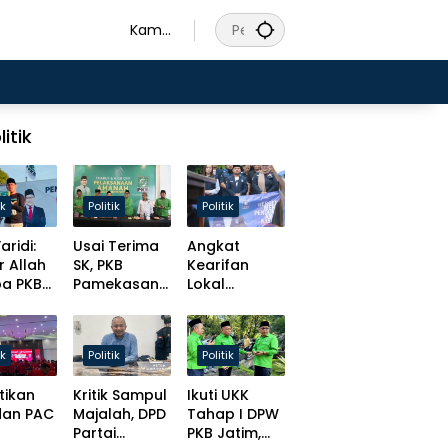
Kamis
, 6
Agust
us
2026
litik
ik
Politik
Politik
aridi:
Usai Terima
Angkat
r Allah
SK, PKB
Kearifan
pa PKB
Pamekasan
Lokal
s
Tancap Gas
Madura,
at
Target Solid
Slamet
t
Hingga Desa
Ariyadi
ik
Politik
Politik
isasi
Bulatkan
ursi
Tekat Daftar
tikan
Kritik Sampul
Ikuti UKK
men!
Caketum BM
dan PAC
Majalah, DPD
Tahap I DPW
PAN
Partai
PKB Jatim,