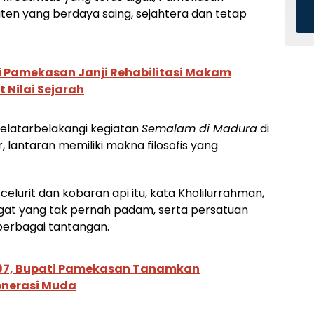
n yang berdaya saing, sejahtera dan tetap
ti Pamekasan Janji Rehabilitasi Makam
 Nilai Sejarah
 melatarbelakangi kegiatan
Semalam di Madura
di
lantaran memiliki makna filosofis yang
rit dan kobaran api itu, kata Kholilurrahman,
t yang tak pernah padam, serta persatuan
erbagai tantangan.
-97, Bupati Pamekasan Tanamkan
enerasi Muda