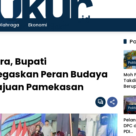
Olahraga
Ekonomi
Po
a, Bupati
Polit
egaskan Peran Budaya
Moh F
Takdi
ajuan Pamekasan
Beru
Haru
Diraw
Lewa
Polit
Kader
dan K
Pelan
Parle
DPC 
PDI