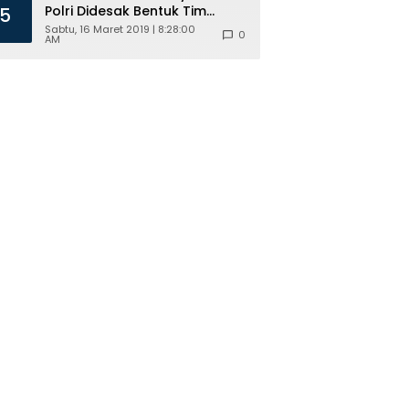
Polri Didesak Bentuk Tim
5
Khusus
Sabtu, 16 Maret 2019 | 8:28:00
0
AM