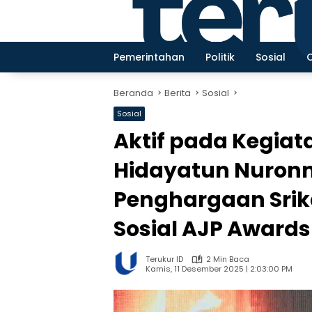
Langsung
ke
konten
Pemerintahan
Politik
Sosial
Beranda
Berita
Sosial
Sosial
Aktif pada Kegia
Hidayatun Nuronn
Penghargaan Srik
Sosial AJP Awards
Terukur ID
2 Min Baca
Kamis, 11 Desember 2025 | 2:03:00 PM