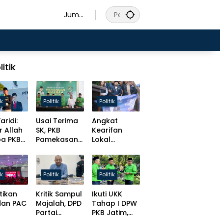
Juma
t, 7
Agust
us
2026
litik
ik
Politik
Politik
aridi:
Usai Terima
Angkat
r Allah
SK, PKB
Kearifan
pa PKB
Pamekasan
Lokal
s
Tancap Gas
Madura,
at
Target Solid
Slamet
t
Hingga Desa
Ariyadi
ik
Politik
Politik
isasi
Bulatkan
ursi
Tekat Daftar
tikan
Kritik Sampul
Ikuti UKK
men!
Caketum BM
dan PAC
Majalah, DPD
Tahap I DPW
PAN
Partai
PKB Jatim,