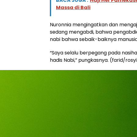
BACA JUGA :
Haji Her Pamekas
Massa di Bali
Nuronnia mengingatkan dan mengaja
sedang mengabdi, bahwa pengabdian
nabi bahwa sebaik-baiknya manusia
“Saya selalu berpegang pada nasihat
hadis Nabi,” pungkasnya. (farid/rosyi