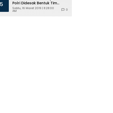
Polri Didesak Bentuk Tim
5
Khusus
Sabtu, 16 Maret 2019 | 8:28:00
0
AM