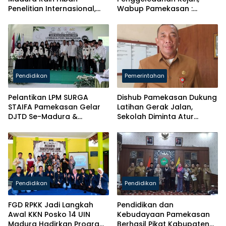
Penelitian Internasional,
Wabup Pamekasan :
Pikul Nama Madura ke
Terpenting Kita Taat
Kancah Global
Hukum
Pendidikan
Pemerintahan
Pelantikan LPM SURGA
Dishub Pamekasan Dukung
STAIFA Pamekasan Gelar
Latihan Gerak Jalan,
DJTD Se-Madura &
Sekolah Diminta Atur
Luncurkan Majalah
Jadwal
Pendidikan
Pendidikan
FGD RPKK Jadi Langkah
Pendidikan dan
Awal KKN Posko 14 UIN
Kebudayaan Pamekasan
Madura Hadirkan Program
Berhasil Pikat Kabupaten