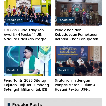
Pendidikan
Pendidikan
FGD RPKK Jadi Langkah
Pendidikan dan
Awal KKN Posko 14 UIN
Kebudayaan Pamekasan
Madura Hadirkan Program
Berhasil Pikat Kabupaten
Solutif untuk Desa
Brebes
Pendidikan
Pendidikan
Pena Santri 2026 Ditutup
Silaturrahim dengan
Kejutan, Haji Her Sumbang
Ponpes Miftahul Ulum Al-
Setengah Miliar untuk IDB
Hasani, Rektor USG
Siapkan Ratusan Kuota
Beasiswa
Popular Posts