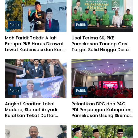
Politik
Politik
Moh Faridi: Takdir Allah
Usai Terima SK, PKB
Berupa PKB Harus Dirawat
Pamekasan Tancap Gas
Lewat Kaderisasi dan Kursi
Target Solid Hingga Desa
Parlemen!
Politik
Politik
Angkat Kearifan Lokal
Pelantikan DPC dan PAC
Madura, Slamet Ariyadi
PDI Perjuangan Kabupaten
Bulatkan Tekat Daftar
Pamekasan Usung Skema
Caketum BM PAN
Kaderisasi Baru