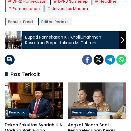
DPRD Pamekasan
DPRD Sumenep
Headline
Pemerintahan
Universitas Madura
Penulis: Farid
Editor: Redaksi
Bupati Pamekasan KH Kholilurrahman
Resmikan Perpustakaan M. Tabrani
Pos Terkait
Pendidikan
Pemerintahan
Dekan Fakultas Syariah UIN
Angkat Bicara Soal
Madura Raih Hibah
Penggeledahan Kejari,