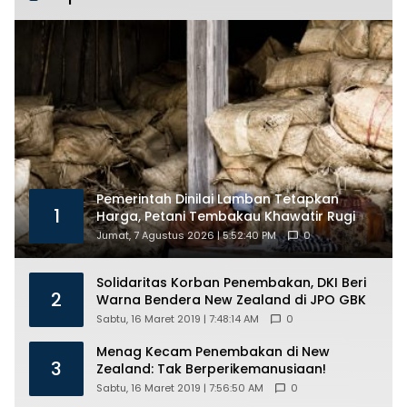
Pemerintah Dinilai Lamban Tetapkan
1
Harga, Petani Tembakau Khawatir Rugi
Jumat, 7 Agustus 2026 | 5:52:40 PM
0
Solidaritas Korban Penembakan, DKI Beri
2
Warna Bendera New Zealand di JPO GBK
Sabtu, 16 Maret 2019 | 7:48:14 AM
0
Menag Kecam Penembakan di New
3
Zealand: Tak Berperikemanusiaan!
Sabtu, 16 Maret 2019 | 7:56:50 AM
0