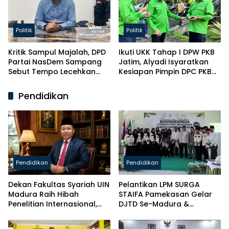
Politik
Politik
Kritik Sampul Majalah, DPD
Ikuti UKK Tahap I DPW PKB
Partai NasDem Sampang
Jatim, Alyadi Isyaratkan
Sebut Tempo Lecehkan
Kesiapan Pimpin DPC PKB
Partai
Sampang
Pendidikan
Pendidikan
Pendidikan
Dekan Fakultas Syariah UIN
Pelantikan LPM SURGA
Madura Raih Hibah
STAIFA Pamekasan Gelar
Penelitian Internasional,
DJTD Se-Madura &
Pikul Nama Madura ke
Luncurkan Majalah
Kancah Global