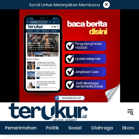
Langsung
×
Scroll Untuk Melanjutkan Membaca
ke
konten
Pemerintahan
Politik
Sosial
Olahraga
Ekonom