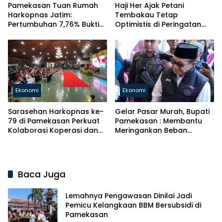
Pamekasan Tuan Rumah
Haji Her Ajak Petani
Harkopnas Jatim:
Tembakau Tetap
Pertumbuhan 7,76% Bukti
Optimistis di Peringatan
Koperasi & UMKM Jadi
Harkopnas ke-79 Jawa
Tulang Punggung
Timur
Ekonomi
Ekonomi
Sarasehan Harkopnas ke-
Gelar Pasar Murah, Bupati
79 di Pamekasan Perkuat
Pamekasan : Membantu
Kolaborasi Koperasi dan
Meringankan Beban
Dunia Usaha
Ekonomi
Baca Juga
Lemahnya Pengawasan Dinilai Jadi
Pemicu Kelangkaan BBM Bersubsidi di
Pamekasan