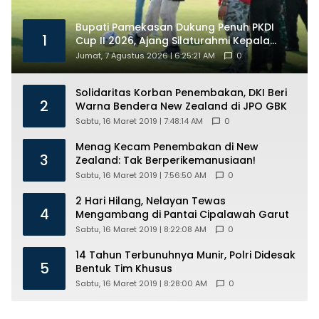
Bupati Pamekasan Dukung Penuh PKDI
1
Cup II 2026, Ajang Silaturahmi Kepala
Desa Se-Madura
Jumat, 7 Agustus 2026 | 6:25:21 AM
0
Solidaritas Korban Penembakan, DKI Beri
2
Warna Bendera New Zealand di JPO GBK
Sabtu, 16 Maret 2019 | 7:48:14 AM
0
Menag Kecam Penembakan di New
3
Zealand: Tak Berperikemanusiaan!
Sabtu, 16 Maret 2019 | 7:56:50 AM
0
2 Hari Hilang, Nelayan Tewas
4
Mengambang di Pantai Cipalawah Garut
Sabtu, 16 Maret 2019 | 8:22:08 AM
0
14 Tahun Terbunuhnya Munir, Polri Didesak
5
Bentuk Tim Khusus
Sabtu, 16 Maret 2019 | 8:28:00 AM
0