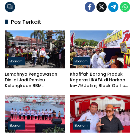
Pos Terkait
Ekonomi
Ekonomi
Lemahnya Pengawasan
Khofifah Borong Produk
Dinilai Jadi Pemicu
Koperasi IKAFA di Harkop
Kelangkaan BBM
ke-79 Jatim, Black Garlic
Bersubsidi di Pamekasan
hingga Batik Santri Jadi
Perhatian
Ekonomi
Ekonomi