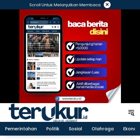
Langsung
×
Scroll Untuk Melanjutkan Membaca
ke
konten
Pemerintahan
Politik
Sosial
Olahraga
Ekonom