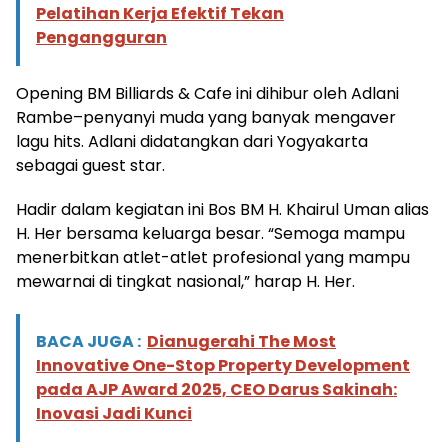
Pelatihan Kerja Efektif Tekan
Pengangguran
Opening BM Billiards & Cafe ini dihibur oleh Adlani
Rambe–penyanyi muda yang banyak mengaver
lagu hits. Adlani didatangkan dari Yogyakarta
sebagai guest star.
Hadir dalam kegiatan ini Bos BM H. Khairul Uman alias
H. Her bersama keluarga besar. “Semoga mampu
menerbitkan atlet-atlet profesional yang mampu
mewarnai di tingkat nasional,” harap H. Her.
BACA JUGA :
Dianugerahi The Most
Innovative One-Stop Property Development
pada AJP Award 2025, CEO Darus Sakinah:
Inovasi Jadi Kunci