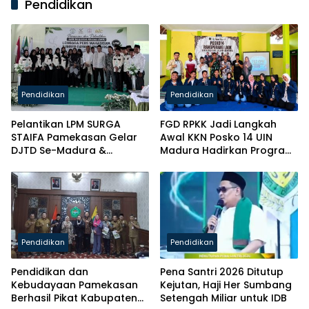
Pendidikan
Pendidikan
Pendidikan
Pelantikan LPM SURGA
FGD RPKK Jadi Langkah
STAIFA Pamekasan Gelar
Awal KKN Posko 14 UIN
DJTD Se-Madura &
Madura Hadirkan Program
Luncurkan Majalah
Solutif untuk Desa
Pendidikan
Pendidikan
Pendidikan dan
Pena Santri 2026 Ditutup
Kebudayaan Pamekasan
Kejutan, Haji Her Sumbang
Berhasil Pikat Kabupaten
Setengah Miliar untuk IDB