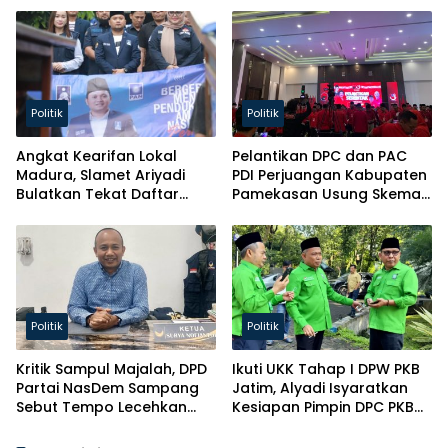
Politik
Politik
Angkat Kearifan Lokal
Pelantikan DPC dan PAC
Madura, Slamet Ariyadi
PDI Perjuangan Kabupaten
Bulatkan Tekat Daftar
Pamekasan Usung Skema
Caketum BM PAN
Kaderisasi Baru
Politik
Politik
Kritik Sampul Majalah, DPD
Ikuti UKK Tahap I DPW PKB
Partai NasDem Sampang
Jatim, Alyadi Isyaratkan
Sebut Tempo Lecehkan
Kesiapan Pimpin DPC PKB
Partai
Sampang