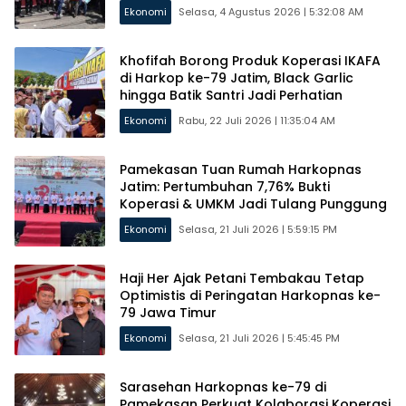
Ekonomi
Selasa, 4 Agustus 2026 | 5:32:08 AM
Khofifah Borong Produk Koperasi IKAFA
di Harkop ke-79 Jatim, Black Garlic
hingga Batik Santri Jadi Perhatian
Ekonomi
Rabu, 22 Juli 2026 | 11:35:04 AM
Pamekasan Tuan Rumah Harkopnas
Jatim: Pertumbuhan 7,76% Bukti
Koperasi & UMKM Jadi Tulang Punggung
Ekonomi
Selasa, 21 Juli 2026 | 5:59:15 PM
Haji Her Ajak Petani Tembakau Tetap
Optimistis di Peringatan Harkopnas ke-
79 Jawa Timur
Ekonomi
Selasa, 21 Juli 2026 | 5:45:45 PM
Sarasehan Harkopnas ke-79 di
Pamekasan Perkuat Kolaborasi Koperasi