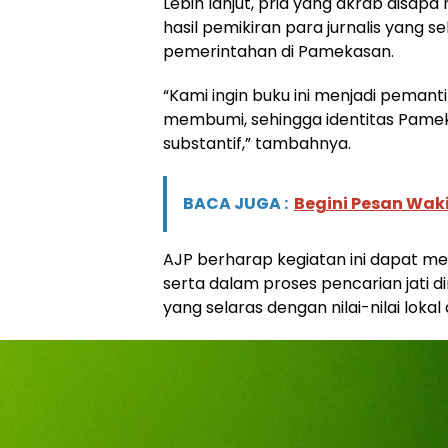
Lebih lanjut, pria yang akrab disap
hasil pemikiran para jurnalis yang s
pemerintahan di Pamekasan.
“Kami ingin buku ini menjadi pemantik
membumi, sehingga identitas Pameka
substantif,” tambahnya.
BACA JUGA :
Begini Pesan Wak
AJP berharap kegiatan ini dapat 
serta dalam proses pencarian jati 
yang selaras dengan nilai-nilai loka