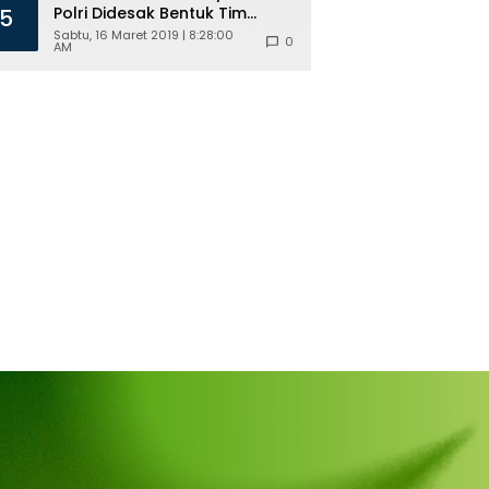
Polri Didesak Bentuk Tim
5
Khusus
Sabtu, 16 Maret 2019 | 8:28:00
0
AM