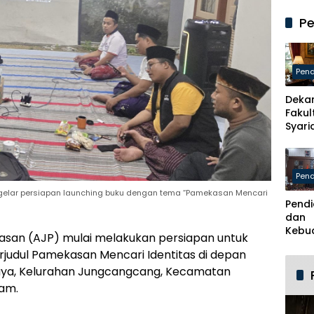
Perj
Kabu
Pe
Pame
Usun
Skem
Kader
Pend
Baru
Deka
Fakul
Syari
Madu
Hiba
Penel
Pend
Inter
, Pik
ggelar persiapan launching buku dengan tema “Pamekasan Mencari
Pendi
Madu
dan
Kanc
Kebu
Glob
kasan (AJP) mulai melakukan persiapan untuk
Pame
judul Pamekasan Mencari Identitas di depan
Berha
ijaya, Kelurahan Jungcangcang, Kecamatan
Kabu
Breb
am.