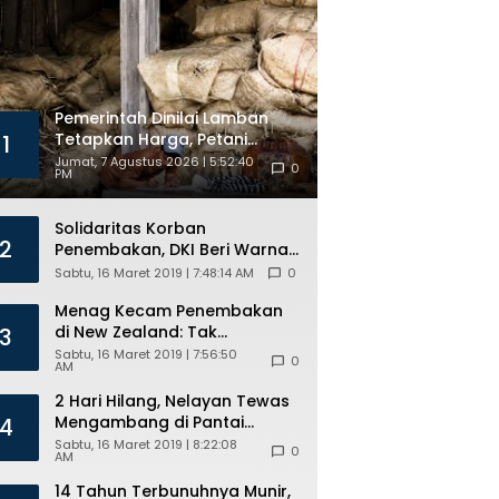
Kuota
Beasiswa
Pemerintah Dinilai Lamban
Tetapkan Harga, Petani
1
Tembakau Khawatir Rugi
Jumat, 7 Agustus 2026 | 5:52:40
0
PM
Solidaritas Korban
2
Penembakan, DKI Beri Warna
Bendera New Zealand di JPO
Sabtu, 16 Maret 2019 | 7:48:14 AM
0
GBK
Menag Kecam Penembakan
di New Zealand: Tak
3
Berperikemanusiaan!
Sabtu, 16 Maret 2019 | 7:56:50
0
AM
2 Hari Hilang, Nelayan Tewas
Mengambang di Pantai
4
Cipalawah Garut
Sabtu, 16 Maret 2019 | 8:22:08
0
AM
14 Tahun Terbunuhnya Munir,