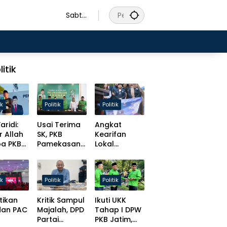
Sabtu
, 8
Agust
us
2026
litik
ik
Politik
Politik
aridi:
Usai Terima
Angkat
r Allah
SK, PKB
Kearifan
pa PKB
Pamekasan
Lokal
s
Tancap Gas
Madura,
at
Target Solid
Slamet
t
Hingga Desa
Ariyadi
ik
Politik
Politik
isasi
Bulatkan
ursi
Tekat Daftar
tikan
Kritik Sampul
Ikuti UKK
men!
Caketum BM
dan PAC
Majalah, DPD
Tahap I DPW
PAN
Partai
PKB Jatim,