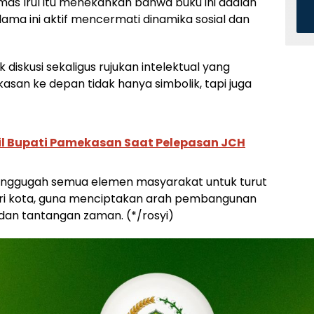
a mas Irul itu menekankan bahwa buku ini adalah
elama ini aktif mencermati dinamika sosial dan
 diskusi sekaligus rujukan intelektual yang
san ke depan tidak hanya simbolik, tapi juga
il Bupati Pamekasan Saat Pelepasan JCH
menggugah semua elemen masyarakat untuk turut
diri kota, guna menciptakan arah pembangunan
l dan tantangan zaman. (*/rosyi)