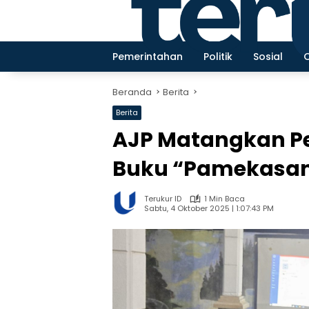
Langsung
ke
konten
Pemerintahan
Politik
Sosial
Beranda
Berita
Berita
AJP Matangkan P
Buku “Pamekasan 
Terukur ID
1 Min Baca
Sabtu, 4 Oktober 2025 | 1:07:43 PM