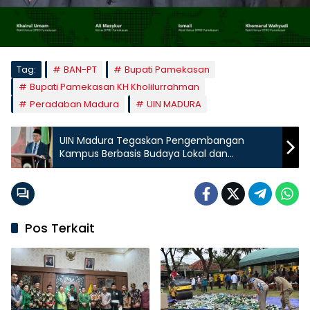
Tag:
BAN-PT
Bupati Pamekasan
Bupati Pamekasan KH Kholilurrahman
Peradaban Madura
UIN MADURA
UIN Madura Tegaskan Pengembangan
Kampus Berbasis Budaya Lokal dan
Berorientasi Global
Pos Terkait