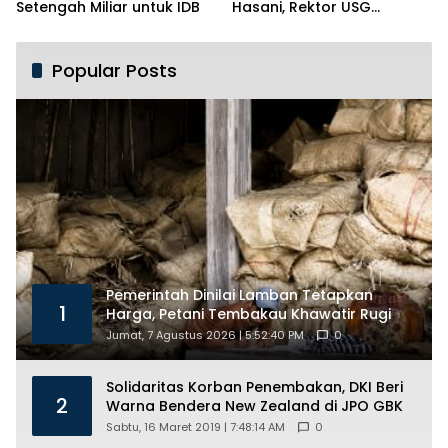
Setengah Miliar untuk IDB
Hasani, Rektor USG
Siapkan Ratusan Kuota
Beasiswa
Popular Posts
Pemerintah Dinilai Lamban Tetapkan
1
Harga, Petani Tembakau Khawatir Rugi
Jumat, 7 Agustus 2026 | 5:52:40 PM
0
Solidaritas Korban Penembakan, DKI Beri
2
Warna Bendera New Zealand di JPO GBK
Sabtu, 16 Maret 2019 | 7:48:14 AM
0