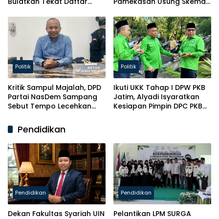
Bulatkan Tekat Daftar
Pamekasan Usung Skema
Caketum BM PAN
Kaderisasi Baru
Politik
Politik
Kritik Sampul Majalah, DPD
Ikuti UKK Tahap I DPW PKB
Partai NasDem Sampang
Jatim, Alyadi Isyaratkan
Sebut Tempo Lecehkan
Kesiapan Pimpin DPC PKB
Partai
Sampang
Pendidikan
Pendidikan
Pendidikan
Dekan Fakultas Syariah UIN
Pelantikan LPM SURGA