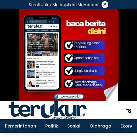
Langsung
×
Scroll Untuk Melanjutkan Membaca
ke
konten
Pemerintahan
Politik
Sosial
Olahraga
Ekonom