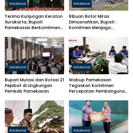
Advetorial
Advetorial
Terima Kunjungan Keraton
Ribuan Botol Miras
Surakarta, Bupati
Dimusnahkan, Bupati :
Pamekasan Berkomitmen
Komitmen Menjaga
Jaga Ikatan Historis
Generasi Bangsa
Advetorial
Advetorial
Bupati Mutasi dan Rotasi 21
Wabup Pamekasan
Pejabat di Lingkungan
Tegaskan Komitmen
Pemkab Pamekasan
Percepatan Pembangunan
Koperasi Merah Putih
Advetorial
Advetorial