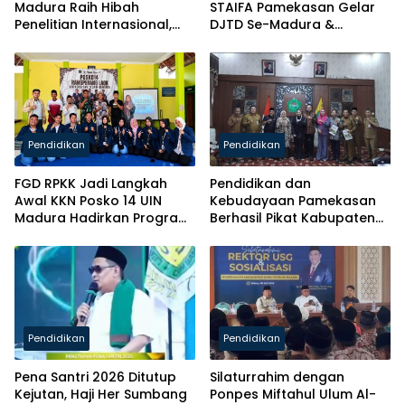
Madura Raih Hibah
STAIFA Pamekasan Gelar
Penelitian Internasional,
DJTD Se-Madura &
Pikul Nama Madura ke
Luncurkan Majalah
Kancah Global
Pendidikan
Pendidikan
FGD RPKK Jadi Langkah
Pendidikan dan
Awal KKN Posko 14 UIN
Kebudayaan Pamekasan
Madura Hadirkan Program
Berhasil Pikat Kabupaten
Solutif untuk Desa
Brebes
Pendidikan
Pendidikan
Pena Santri 2026 Ditutup
Silaturrahim dengan
Kejutan, Haji Her Sumbang
Ponpes Miftahul Ulum Al-