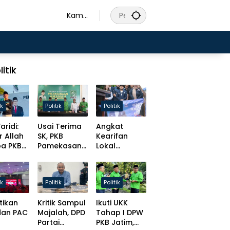
Kamis
, 6
Agust
us
2026
litik
ik
Politik
Politik
aridi:
Usai Terima
Angkat
r Allah
SK, PKB
Kearifan
pa PKB
Pamekasan
Lokal
s
Tancap Gas
Madura,
at
Target Solid
Slamet
t
Hingga Desa
Ariyadi
ik
Politik
Politik
isasi
Bulatkan
ursi
Tekat Daftar
tikan
Kritik Sampul
Ikuti UKK
men!
Caketum BM
dan PAC
Majalah, DPD
Tahap I DPW
PAN
Partai
PKB Jatim,