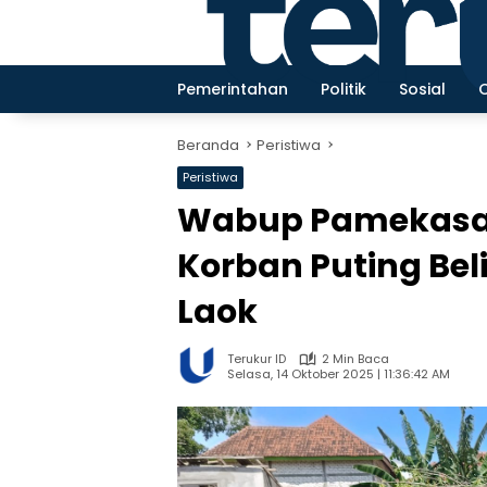
Langsung
ke
konten
Pemerintahan
Politik
Sosial
Beranda
Peristiwa
Peristiwa
Wabup Pamekasa
Korban Puting Bel
Laok
Terukur ID
2 Min Baca
Selasa, 14 Oktober 2025 | 11:36:42 AM