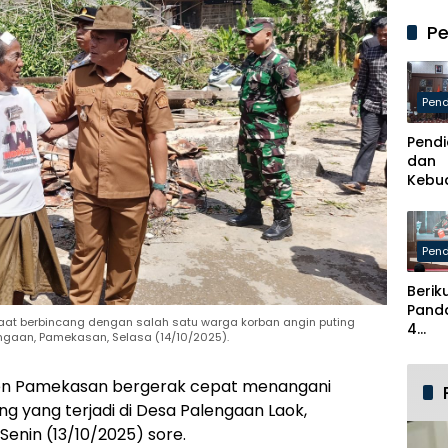
Perj
Kabu
Pe
Pame
Usun
Skem
Kader
Pend
Baru
Pendi
dan
Kebu
Pame
Berha
Kabu
Pend
Breb
Berik
Pand
saat berbincang dengan salah satu warga korban angin puting
4
ngaan, Pamekasan, Selasa (14/10/2025).
Nara
dalam
en Pamekasan bergerak cepat menangani
Buku
Pame
g yang terjadi di Desa Palengaan Laok,
Menc
nin (13/10/2025) sore.
Ident