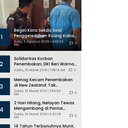
ANG Mesir
Begini Kata Sekda Soal
Penggeledahan Ruang Kabag
1
Perekonomian oleh Kejari
Rabu, 5 Agustus 2026 | 4:43:24
0
PM
Solidaritas Korban
2
Penembakan, DKI Beri Warna
Bendera New Zealand di JPO
Sabtu, 16 Maret 2019 | 7:48:14 AM
0
GBK
Menag Kecam Penembakan
di New Zealand: Tak
3
Berperikemanusiaan!
Sabtu, 16 Maret 2019 | 7:56:50
0
AM
2 Hari Hilang, Nelayan Tewas
Mengambang di Pantai
4
Cipalawah Garut
Sabtu, 16 Maret 2019 | 8:22:08
0
AM
14 Tahun Terbunuhnya Munir,