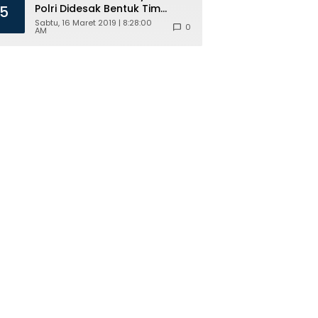
Polri Didesak Bentuk Tim
5
Khusus
Sabtu, 16 Maret 2019 | 8:28:00
0
AM