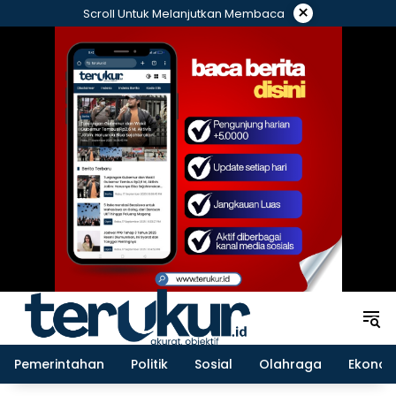
Langsung
×
Scroll Untuk Melanjutkan Membaca
ke
konten
Pemerintahan
Politik
Sosial
Olahraga
Ekonom