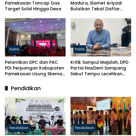
Pamekasan Tancap Gas
Madura, Slamet Ariyadi
Target Solid Hingga Desa
Bulatkan Tekat Daftar
Caketum BM PAN
Politik
Politik
Pelantikan DPC dan PAC
Kritik Sampul Majalah, DPD
PDI Perjuangan Kabupaten
Partai NasDem Sampang
Pamekasan Usung Skema
Sebut Tempo Lecehkan
Kaderisasi Baru
Partai
Pendidikan
Pendidikan
Pendidikan