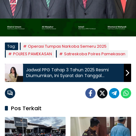
Tag:
Operasi Tumpas Narkoba Semeru 2025
POLRES PAMEKASAN
Satreskoba Polres Pamekasan
Jadwal PPG Tahap 3 Tahun 2025 Resmi
Diumumkan, Ini Syarat dan Tanggal
Pentingnya
Pos Terkait