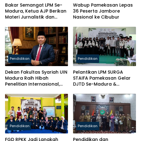
Bakar Semangat LPM Se-
Wabup Pamekasan Lepas
Madura, Ketua AJP Berikan
36 Peserta Jambore
Materi Jurnalistik dan
Nasional ke Cibubur
Kelas Mental
Pendidikan
Pendidikan
Dekan Fakultas Syariah UIN
Pelantikan LPM SURGA
Madura Raih Hibah
STAIFA Pamekasan Gelar
Penelitian Internasional,
DJTD Se-Madura &
Pikul Nama Madura ke
Luncurkan Majalah
Kancah Global
Pendidikan
Pendidikan
FGD RPKK Jadi Langkah
Pendidikan dan