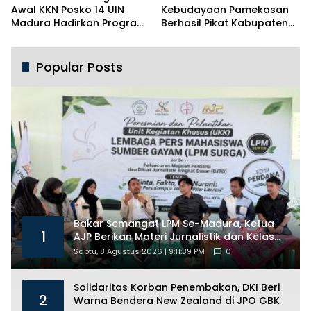
Awal KKN Posko 14 UIN
Kebudayaan Pamekasan
Madura Hadirkan Program
Berhasil Pikat Kabupaten
Solutif untuk Desa
Brebes
Popular Posts
Bakar Semangat LPM Se-Madura, Ketua
1
AJP Berikan Materi Jurnalistik dan Kelas
Mental
Sabtu, 8 Agustus 2026 | 9:11:39 PM
0
Solidaritas Korban Penembakan, DKI Beri
2
Warna Bendera New Zealand di JPO GBK