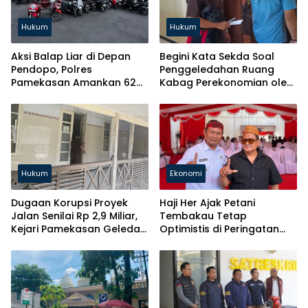
Hukum
Hukum
Aksi Balap Liar di Depan
Begini Kata Sekda Soal
Pendopo, Polres
Penggeledahan Ruang
Pamekasan Amankan 62
Kabag Perekonomian oleh
Motor
Kejari
Hukum
Ekonomi
Dugaan Korupsi Proyek
Haji Her Ajak Petani
Jalan Senilai Rp 2,9 Miliar,
Tembakau Tetap
Kejari Pamekasan Geledah
Optimistis di Peringatan
Kantor PUPR
Harkopnas ke-79 Jawa
Timur