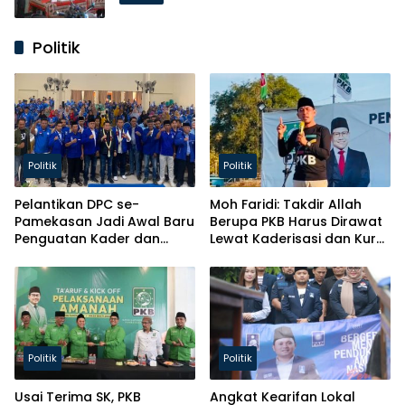
Politik
Politik
Politik
Pelantikan DPC se-
Moh Faridi: Takdir Allah
Pamekasan Jadi Awal Baru
Berupa PKB Harus Dirawat
Penguatan Kader dan
Lewat Kaderisasi dan Kursi
Pelayanan ke Masyarakat
Parlemen!
Politik
Politik
Usai Terima SK, PKB
Angkat Kearifan Lokal