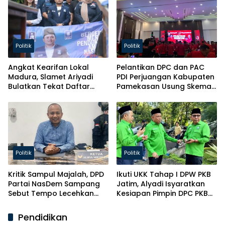
Politik
Politik
Angkat Kearifan Lokal
Pelantikan DPC dan PAC
Madura, Slamet Ariyadi
PDI Perjuangan Kabupaten
Bulatkan Tekat Daftar
Pamekasan Usung Skema
Caketum BM PAN
Kaderisasi Baru
Politik
Politik
Kritik Sampul Majalah, DPD
Ikuti UKK Tahap I DPW PKB
Partai NasDem Sampang
Jatim, Alyadi Isyaratkan
Sebut Tempo Lecehkan
Kesiapan Pimpin DPC PKB
Partai
Sampang
Pendidikan