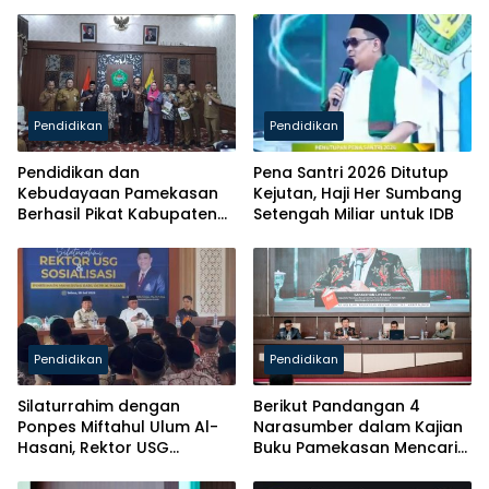
Pendidikan
Pendidikan
Pendidikan dan
Pena Santri 2026 Ditutup
Kebudayaan Pamekasan
Kejutan, Haji Her Sumbang
Berhasil Pikat Kabupaten
Setengah Miliar untuk IDB
Brebes
Pendidikan
Pendidikan
Silaturrahim dengan
Berikut Pandangan 4
Ponpes Miftahul Ulum Al-
Narasumber dalam Kajian
Hasani, Rektor USG
Buku Pamekasan Mencari
Siapkan Ratusan Kuota
Identitas
Beasiswa