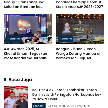
Group Turun Langsung
Kandidat Bersiap Berebut
Salurkan Bantuan ke
Kursi Ketua AJP 2025-2027
Korban Banjir Aceh
Headline
Headline
AJP Awards 2025, M.
Bangun Ribuan Rumah
Khairul Umam Tegaskan
Warga Kurang Mampu di
Profesionalisme Jurnalis
Pamekasan, Haji Her
Pilar Demokrasi
Dianugerahi CNN Indonesia
Awards 2025
Baca Juga
Haji Her Ajak Petani Tembakau Tetap
Optimistis di Peringatan Harkopnas ke-
79 Jawa Timur
Ekonomi
Selasa, 21 Juli 2026 | 5:45:45 PM