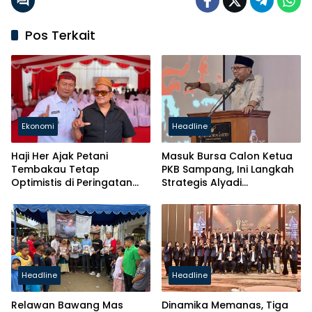
Pos Terkait
Ekonomi
Headline
Haji Her Ajak Petani
Masuk Bursa Calon Ketua
Tembakau Tetap
PKB Sampang, Ini Langkah
Optimistis di Peringatan
Strategis Alyadi
Harkopnas ke-79 Jawa
Tingkatkan Elektabilitas
Timur
Partai
Headline
Headline
Relawan Bawang Mas
Dinamika Memanas, Tiga