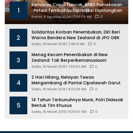
Kemarau Capai Puncak, BPBD Pamekasan
1
: Petani Tembakau Diprediksi Diuntungkan
Kamis, 6 Agustus 2026 | 11:55:08 AM
0
Solidaritas Korban Penembakan, DKI Beri
2
Warna Bendera New Zealand di JPO GBK
Sabtu, 16 Maret 2019 | 7:48:14 AM
0
Menag Kecam Penembakan di New
3
Zealand: Tak Berperikemanusiaan!
Sabtu, 16 Maret 2019 | 7:56:50 AM
0
2 Hari Hilang, Nelayan Tewas
4
Mengambang di Pantai Cipalawah Garut
Sabtu, 16 Maret 2019 | 8:22:08 AM
0
14 Tahun Terbunuhnya Munir, Polri Didesak
5
Bentuk Tim Khusus
Sabtu, 16 Maret 2019 | 8:28:00 AM
0