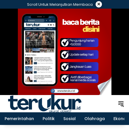
Langsung
×
Scroll Untuk Melanjutkan Membaca
ke
konten
Pemerintahan
Politik
Sosial
Olahraga
Ekonom