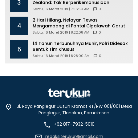
3
Zealand: Tak Berperikemanusiaan!
Sabtu, 16 Maret 2019 | 7:56:50 AM
0
2 Hari Hilang, Nelayan Tewas
4
Mengambang di Pantai Cipalawah Garut
Sabtu, 16 Maret 2019 | 8:22:08 AM
0
14 Tahun Terbunuhnya Munir, Polri Didesak
5
Bentuk Tim Khusus
Sabtu, 16 Maret 2019 | 8:28:00 AM
0
Jl. Raya Panglegur Dusun Kramat RT/RW 001/001 Desa
Panglegur, Tlanakan, Pamekasan.
+62 817-7932-5010
redaksiterukur@gmail.com