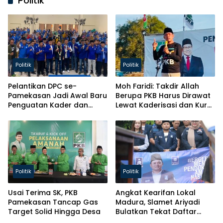
Politik
Politik
Politik
Pelantikan DPC se-
Moh Faridi: Takdir Allah
Pamekasan Jadi Awal Baru
Berupa PKB Harus Dirawat
Penguatan Kader dan
Lewat Kaderisasi dan Kursi
Pelayanan ke Masyarakat
Parlemen!
Politik
Politik
Usai Terima SK, PKB
Angkat Kearifan Lokal
Pamekasan Tancap Gas
Madura, Slamet Ariyadi
Target Solid Hingga Desa
Bulatkan Tekat Daftar
Caketum BM PAN