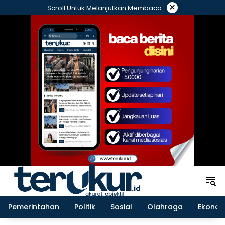
Langsung
×
Scroll Untuk Melanjutkan Membaca
ke
konten
Pemerintahan
Politik
Sosial
Olahraga
Ekonom