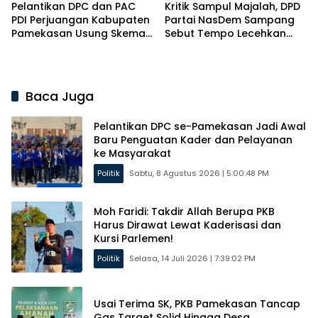
Pelantikan DPC dan PAC
Kritik Sampul Majalah, DPD
PDI Perjuangan Kabupaten
Partai NasDem Sampang
Pamekasan Usung Skema
Sebut Tempo Lecehkan
Kaderisasi Baru
Partai
Baca Juga
Pelantikan DPC se-Pamekasan Jadi Awal
Baru Penguatan Kader dan Pelayanan
ke Masyarakat
Politik
Sabtu, 8 Agustus 2026 | 5:00:48 PM
Moh Faridi: Takdir Allah Berupa PKB
Harus Dirawat Lewat Kaderisasi dan
Kursi Parlemen!
Politik
Selasa, 14 Juli 2026 | 7:39:02 PM
Usai Terima SK, PKB Pamekasan Tancap
Gas Target Solid Hingga Desa