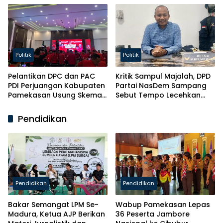
Politik
Politik
Pelantikan DPC dan PAC
Kritik Sampul Majalah, DPD
PDI Perjuangan Kabupaten
Partai NasDem Sampang
Pamekasan Usung Skema
Sebut Tempo Lecehkan
Kaderisasi Baru
Partai
Pendidikan
Pendidikan
Pendidikan
Bakar Semangat LPM Se-
Wabup Pamekasan Lepas
Madura, Ketua AJP Berikan
36 Peserta Jambore