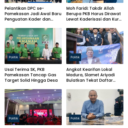
Pelantikan DPC se-
Moh Faridi: Takdir Allah
Pamekasan Jadi Awal Baru
Berupa PKB Harus Dirawat
Penguatan Kader dan
Lewat Kaderisasi dan Kursi
Pelayanan ke Masyarakat
Parlemen!
Politik
Politik
Usai Terima SK, PKB
Angkat Kearifan Lokal
Pamekasan Tancap Gas
Madura, Slamet Ariyadi
Target Solid Hingga Desa
Bulatkan Tekat Daftar
Caketum BM PAN
Politik
Politik