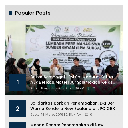
Popular Posts
Bakar Semangat LPM Se-Madura, Ketua
1
AJP Berikan Materi Jurnalistik dan Kelas
Mental
Sabtu, 8 Agustus 2026 | 9:11:39 PM
0
Solidaritas Korban Penembakan, DKI Beri
2
Warna Bendera New Zealand di JPO GBK
Sabtu, 16 Maret 2019 | 7:48:14 AM
0
Menag Kecam Penembakan di New