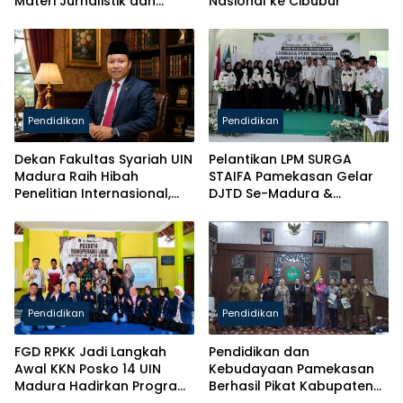
Materi Jurnalistik dan
Nasional ke Cibubur
Kelas Mental
Pendidikan
Pendidikan
Dekan Fakultas Syariah UIN
Pelantikan LPM SURGA
Madura Raih Hibah
STAIFA Pamekasan Gelar
Penelitian Internasional,
DJTD Se-Madura &
Pikul Nama Madura ke
Luncurkan Majalah
Kancah Global
Pendidikan
Pendidikan
FGD RPKK Jadi Langkah
Pendidikan dan
Awal KKN Posko 14 UIN
Kebudayaan Pamekasan
Madura Hadirkan Program
Berhasil Pikat Kabupaten
Solutif untuk Desa
Brebes