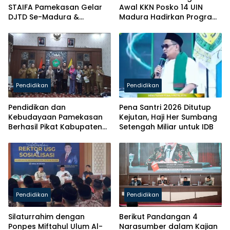
STAIFA Pamekasan Gelar
Awal KKN Posko 14 UIN
DJTD Se-Madura &
Madura Hadirkan Program
Luncurkan Majalah
Solutif untuk Desa
Pendidikan
Pendidikan
Pendidikan dan
Pena Santri 2026 Ditutup
Kebudayaan Pamekasan
Kejutan, Haji Her Sumbang
Berhasil Pikat Kabupaten
Setengah Miliar untuk IDB
Brebes
Pendidikan
Pendidikan
Silaturrahim dengan
Berikut Pandangan 4
Ponpes Miftahul Ulum Al-
Narasumber dalam Kajian