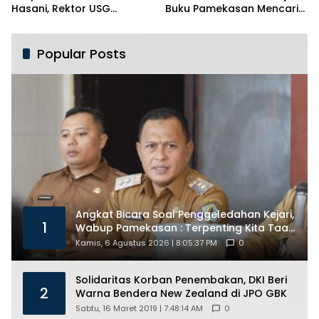
Hasani, Rektor USG
Buku Pamekasan Mencari
Siapkan Ratusan Kuota
Identitas
Beasiswa
Popular Posts
Angkat Bicara Soal Penggeledahan Kejari,
1
Wabup Pamekasan : Terpenting Kita Taat
Hukum
Kamis, 6 Agustus 2026 | 8:05:37 PM
0
Solidaritas Korban Penembakan, DKI Beri
2
Warna Bendera New Zealand di JPO GBK
Sabtu, 16 Maret 2019 | 7:48:14 AM
0