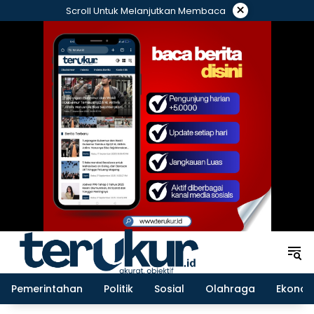
Langsung
×
Scroll Untuk Melanjutkan Membaca
ke
konten
Pemerintahan
Politik
Sosial
Olahraga
Ekonom