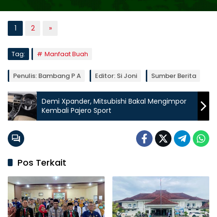
1
2
»
Tag:
Manfaat Buah
Penulis: Bambang P A
Editor: Si Joni
Sumber Berita
Demi Xpander, Mitsubishi Bakal Mengimpor
Kembali Pajero Sport
Pos Terkait