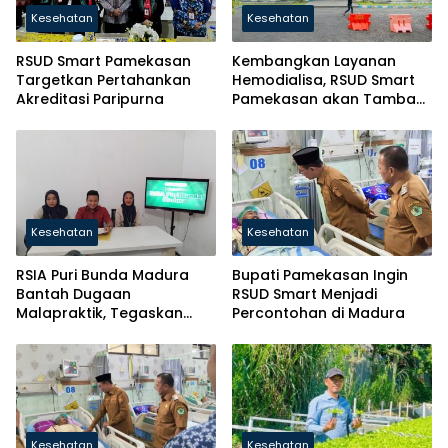
Kesehatan
Kesehatan
RSUD Smart Pamekasan
Kembangkan Layanan
Targetkan Pertahankan
Hemodialisa, RSUD Smart
Akreditasi Paripurna
Pamekasan akan Tambah
10 Unit Alat
Kesehatan
Kesehatan
RSIA Puri Bunda Madura
Bupati Pamekasan Ingin
Bantah Dugaan
RSUD Smart Menjadi
Malapraktik, Tegaskan
Percontohan di Madura
Kerahasiaan Rekam Medis
Sesuai Undang-Undang
Kesehatan
Kesehatan