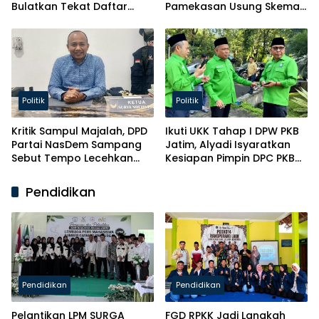
Bulatkan Tekat Daftar
Pamekasan Usung Skema
Caketum BM PAN
Kaderisasi Baru
Politik
Politik
Kritik Sampul Majalah, DPD
Ikuti UKK Tahap I DPW PKB
Partai NasDem Sampang
Jatim, Alyadi Isyaratkan
Sebut Tempo Lecehkan
Kesiapan Pimpin DPC PKB
Partai
Sampang
Pendidikan
Pendidikan
Pendidikan
Pelantikan LPM SURGA
FGD RPKK Jadi Langkah