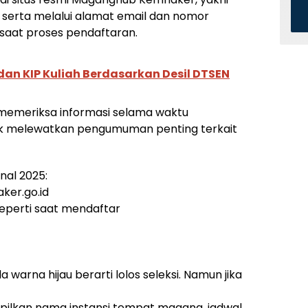
 serta melalui alamat email dan nomor
saat proses pendaftaran.
an KIP Kuliah Berdasarkan Desil DTSEN
 memeriksa informasi selama waktu
ak melewatkan pengumuman penting terkait
nal 2025:
aker.go.id
seperti saat mendaftar
a warna hijau berarti lolos seleksi. Namun jika
mpilkan nama instansi tempat magang, jadwal