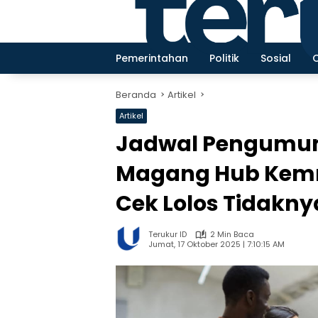
Langsung
ke
konten
Pemerintahan
Politik
Sosial
Beranda
Artikel
Artikel
Jadwal Pengumuma
Magang Hub Kemna
Cek Lolos Tidakny
Terukur ID
2 Min Baca
Jumat, 17 Oktober 2025 | 7:10:15 AM