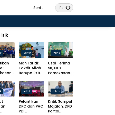
Senin,
10
Agust
us
2026
litik
ik
Politik
Politik
tikan
Moh Faridi:
Usai Terima
se-
Takdir Allah
SK, PKB
kasan
Berupa PKB
Pamekasan
Awal
Harus
Tancap Gas
Dirawat
Target Solid
uatan
Lewat
Hingga Desa
ik
Politik
Politik
r dan
Kaderisasi
anan ke
dan Kursi
at
Pelantikan
Kritik Sampul
arakat
Parlemen!
fan
DPC dan PAC
Majalah, DPD
PDI
Partai