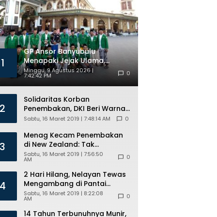
GP Ansor Banyubulu
Menapaki Jejak Ulama,
1
Perkuat Iman dan
Minggu, 9 Agustus 2026 |
0
7:42:42 PM
Kekompakan Kader Lewat
Tour Religi
Solidaritas Korban
2
Penembakan, DKI Beri Warna
Bendera New Zealand di JPO
Sabtu, 16 Maret 2019 | 7:48:14 AM
0
GBK
Menag Kecam Penembakan
di New Zealand: Tak
3
Berperikemanusiaan!
Sabtu, 16 Maret 2019 | 7:56:50
0
AM
2 Hari Hilang, Nelayan Tewas
Mengambang di Pantai
4
Cipalawah Garut
Sabtu, 16 Maret 2019 | 8:22:08
0
AM
14 Tahun Terbunuhnya Munir,