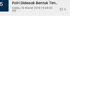
Polri Didesak Bentuk Tim
5
Khusus
Sabtu, 16 Maret 2019 | 8:28:00
0
AM