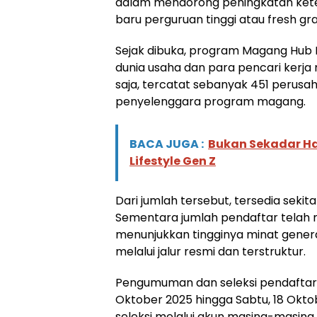
dalam mendorong peningkatan kete
baru perguruan tinggi atau fresh gra
Sejak dibuka, program Magang Hub
dunia usaha dan para pencari kerj
saja, tercatat sebanyak 451 perusa
penyelenggara program magang.
BACA JUGA :
Bukan Sekadar Ha
Lifestyle Gen Z
Dari jumlah tersebut, tersedia sekita
Sementara jumlah pendaftar telah me
menunjukkan tingginya minat gene
melalui jalur resmi dan terstruktur.
Pengumuman dan seleksi pendaftara
Oktober 2025 hingga Sabtu, 18 Okto
seleksi melalui akun masing-masing