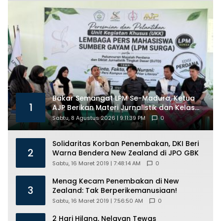
Bakar Semangat LPM Se-Madura, Ketua
1
AJP Berikan Materi Jurnalistik dan Kelas
Mental
Sabtu, 8 Agustus 2026 | 9:11:39 PM
0
Solidaritas Korban Penembakan, DKI Beri
2
Warna Bendera New Zealand di JPO GBK
Sabtu, 16 Maret 2019 | 7:48:14 AM
0
Menag Kecam Penembakan di New
3
Zealand: Tak Berperikemanusiaan!
Sabtu, 16 Maret 2019 | 7:56:50 AM
0
2 Hari Hilang, Nelayan Tewas