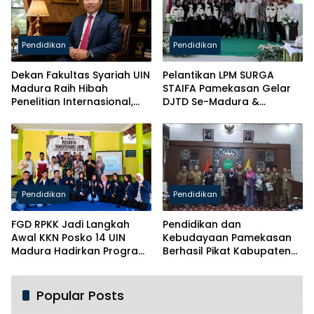
Pendidikan
Pendidikan
Dekan Fakultas Syariah UIN
Pelantikan LPM SURGA
Madura Raih Hibah
STAIFA Pamekasan Gelar
Penelitian Internasional,
DJTD Se-Madura &
Pikul Nama Madura ke
Luncurkan Majalah
Kancah Global
Pendidikan
Pendidikan
FGD RPKK Jadi Langkah
Pendidikan dan
Awal KKN Posko 14 UIN
Kebudayaan Pamekasan
Madura Hadirkan Program
Berhasil Pikat Kabupaten
Solutif untuk Desa
Brebes
Popular Posts