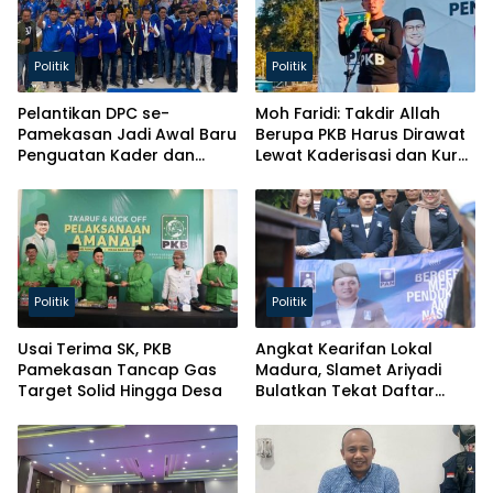
Politik
Politik
Pelantikan DPC se-
Moh Faridi: Takdir Allah
Pamekasan Jadi Awal Baru
Berupa PKB Harus Dirawat
Penguatan Kader dan
Lewat Kaderisasi dan Kursi
Pelayanan ke Masyarakat
Parlemen!
Politik
Politik
Usai Terima SK, PKB
Angkat Kearifan Lokal
Pamekasan Tancap Gas
Madura, Slamet Ariyadi
Target Solid Hingga Desa
Bulatkan Tekat Daftar
Caketum BM PAN