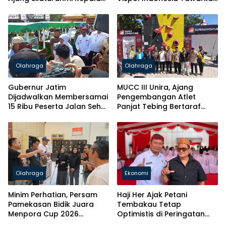
Desa Se-Madura
Gagasan Penguatan
Pendidikan hingga Hilirisasi
Olahraga
Olahraga
Gubernur Jatim
MUCC III Unira, Ajang
Dijadwalkan Membersamai
Pengembangan Atlet
15 Ribu Peserta Jalan Sehat
Panjat Tebing Bertaraf
Harkopnas Pamekasan
Nasional
Olahraga
Ekonomi
Minim Perhatian, Persam
Haji Her Ajak Petani
Pamekasan Bidik Juara
Tembakau Tetap
Menpora Cup 2026
Optimistis di Peringatan
Bermodal Swadaya
Harkopnas ke-79 Jawa