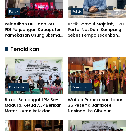
Politik
Politik
Pelantikan DPC dan PAC
Kritik Sampul Majalah, DPD
PDI Perjuangan Kabupaten
Partai NasDem Sampang
Pamekasan Usung Skema
Sebut Tempo Lecehkan
Kaderisasi Baru
Partai
Pendidikan
Pendidikan
Pendidikan
Bakar Semangat LPM Se-
Wabup Pamekasan Lepas
Madura, Ketua AJP Berikan
36 Peserta Jambore
Materi Jurnalistik dan
Nasional ke Cibubur
Kelas Mental