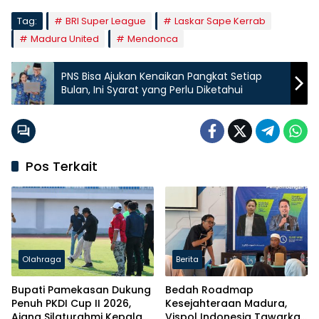
Tag:
BRI Super League
Laskar Sape Kerrab
Madura United
Mendonca
PNS Bisa Ajukan Kenaikan Pangkat Setiap
Bulan, Ini Syarat yang Perlu Diketahui
Pos Terkait
Olahraga
Berita
Bupati Pamekasan Dukung
Bedah Roadmap
Penuh PKDI Cup II 2026,
Kesejahteraan Madura,
Ajang Silaturahmi Kepala
Vispol Indonesia Tawarkan