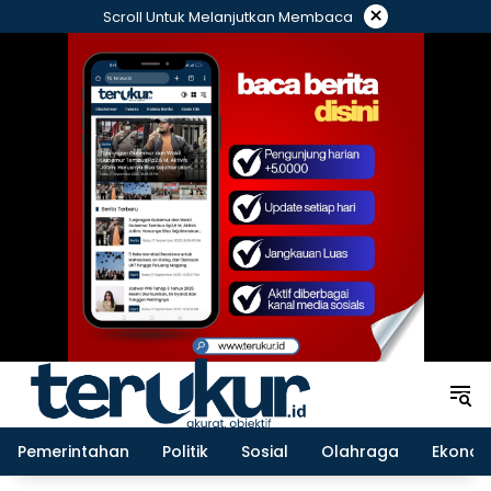
Langsung
×
Scroll Untuk Melanjutkan Membaca
ke
konten
Pemerintahan
Politik
Sosial
Olahraga
Ekonom