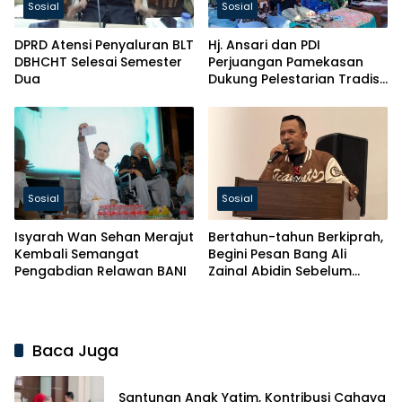
Sosial
Sosial
DPRD Atensi Penyaluran BLT
Hj. Ansari dan PDI
DBHCHT Selesai Semester
Perjuangan Pamekasan
Dua
Dukung Pelestarian Tradisi
Petik Laut
Sosial
Sosial
Isyarah Wan Sehan Merajut
Bertahun-tahun Berkiprah,
Kembali Semangat
Begini Pesan Bang Ali
Pengabdian Relawan BANI
Zainal Abidin Sebelum
Yayasan BIP Ditutup
Baca Juga
Santunan Anak Yatim, Kontribusi Cahaya