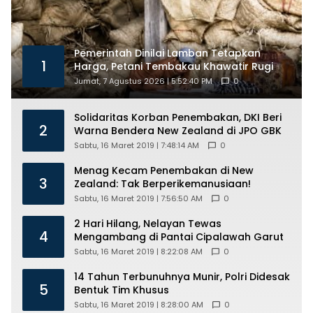
Pemerintah Dinilai Lamban Tetapkan
1
Harga, Petani Tembakau Khawatir Rugi
Jumat, 7 Agustus 2026 | 5:52:40 PM
0
Solidaritas Korban Penembakan, DKI Beri
2
Warna Bendera New Zealand di JPO GBK
Sabtu, 16 Maret 2019 | 7:48:14 AM
0
Menag Kecam Penembakan di New
3
Zealand: Tak Berperikemanusiaan!
Sabtu, 16 Maret 2019 | 7:56:50 AM
0
2 Hari Hilang, Nelayan Tewas
4
Mengambang di Pantai Cipalawah Garut
Sabtu, 16 Maret 2019 | 8:22:08 AM
0
14 Tahun Terbunuhnya Munir, Polri Didesak
5
Bentuk Tim Khusus
Sabtu, 16 Maret 2019 | 8:28:00 AM
0