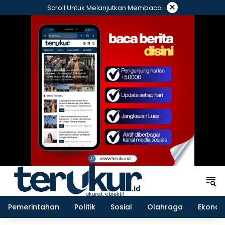
Langsung
×
Scroll Untuk Melanjutkan Membaca
ke
konten
Pemerintahan
Politik
Sosial
Olahraga
Ekonom