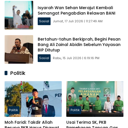
Isyarah Wan Sehan Merajut Kembali
Semangat Pengabdian Relawan BANI
Sosial
Jumat, 17 Juli 2026 | 11:27:49 AM
Bertahun-tahun Berkiprah, Begini Pesan
Bang Ali Zainal Abidin Sebelum Yayasan
BIP Ditutup
Sosial
Rabu, 15 Juli 2026 | 6:19:16 PM
Politik
Politik
Politik
Moh Faridi: Takdir Allah
Usai Terima SK, PKB
Berupa PKB Harus Dirawat
Pamekasan Tancap Gas