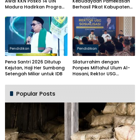
Awal KKN Posko 14 UIN
Kebudayaan Pamekasan
Madura Hadirkan Program
Berhasil Pikat Kabupaten
Solutif untuk Desa
Brebes
Pendidikan
Pendidikan
Pena Santri 2026 Ditutup
Silaturrahim dengan
Kejutan, Haji Her Sumbang
Ponpes Miftahul Ulum Al-
Setengah Miliar untuk IDB
Hasani, Rektor USG
Siapkan Ratusan Kuota
Beasiswa
Popular Posts