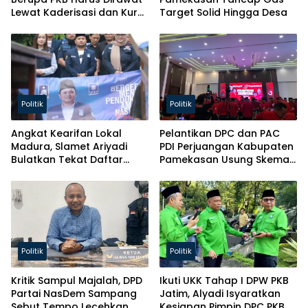
Lewat Kaderisasi dan Kursi
Target Solid Hingga Desa
Parlemen!
Politik
Politik
Angkat Kearifan Lokal
Pelantikan DPC dan PAC
Madura, Slamet Ariyadi
PDI Perjuangan Kabupaten
Bulatkan Tekat Daftar
Pamekasan Usung Skema
Caketum BM PAN
Kaderisasi Baru
Politik
Politik
Kritik Sampul Majalah, DPD
Ikuti UKK Tahap I DPW PKB
Partai NasDem Sampang
Jatim, Alyadi Isyaratkan
Sebut Tempo Lecehkan
Kesiapan Pimpin DPC PKB