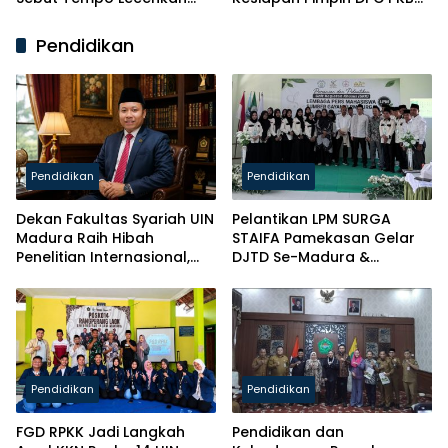
Partai
Sampang
Pendidikan
Pendidikan
Pendidikan
Dekan Fakultas Syariah UIN
Pelantikan LPM SURGA
Madura Raih Hibah
STAIFA Pamekasan Gelar
Penelitian Internasional,
DJTD Se-Madura &
Pikul Nama Madura ke
Luncurkan Majalah
Kancah Global
Pendidikan
Pendidikan
FGD RPKK Jadi Langkah
Pendidikan dan