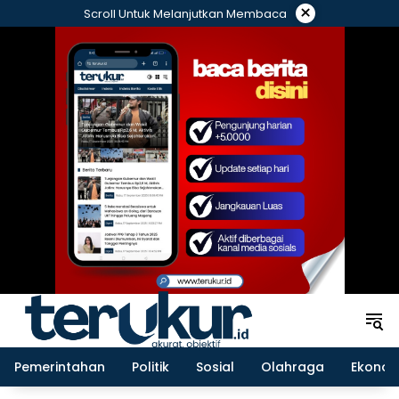
Langsung
×
Scroll Untuk Melanjutkan Membaca
ke
konten
Pemerintahan
Politik
Sosial
Olahraga
Ekonom