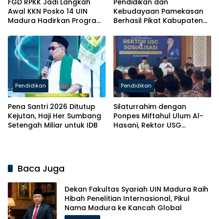
FGD RPKK Jadi Langkah
Pendidikan dan
Awal KKN Posko 14 UIN
Kebudayaan Pamekasan
Madura Hadirkan Program
Berhasil Pikat Kabupaten
Solutif untuk Desa
Brebes
Pendidikan
Pendidikan
Pena Santri 2026 Ditutup
Silaturrahim dengan
Kejutan, Haji Her Sumbang
Ponpes Miftahul Ulum Al-
Setengah Miliar untuk IDB
Hasani, Rektor USG
Siapkan Ratusan Kuota
Beasiswa
Baca Juga
Dekan Fakultas Syariah UIN Madura Raih
Hibah Penelitian Internasional, Pikul
Nama Madura ke Kancah Global