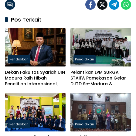
Pos Terkait
Pendidikan
Pendidikan
Dekan Fakultas Syariah UIN
Pelantikan LPM SURGA
Madura Raih Hibah
STAIFA Pamekasan Gelar
Penelitian Internasional,
DJTD Se-Madura &
Pikul Nama Madura ke
Luncurkan Majalah
Kancah Global
Pendidikan
Pendidikan