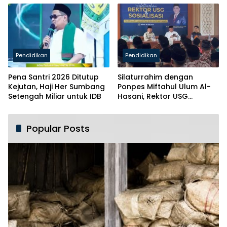
Pendidikan
Pendidikan
Pena Santri 2026 Ditutup
Silaturrahim dengan
Kejutan, Haji Her Sumbang
Ponpes Miftahul Ulum Al-
Setengah Miliar untuk IDB
Hasani, Rektor USG
Siapkan Ratusan Kuota
Beasiswa
Popular Posts