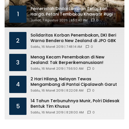
Pemerintah Dinilai Lamban Tetapkan
1
Harga, Petani Tembakau Khawatir Rugi
Jumat, 7 Agustus 2026 | 5:52:40 PM
0
Solidaritas Korban Penembakan, DKI Beri
2
Warna Bendera New Zealand di JPO GBK
Sabtu, 16 Maret 2019 | 7:48:14 AM
0
Menag Kecam Penembakan di New
3
Zealand: Tak Berperikemanusiaan!
Sabtu, 16 Maret 2019 | 7:56:50 AM
0
2 Hari Hilang, Nelayan Tewas
4
Mengambang di Pantai Cipalawah Garut
Sabtu, 16 Maret 2019 | 8:22:08 AM
0
14 Tahun Terbunuhnya Munir, Polri Didesak
5
Bentuk Tim Khusus
Sabtu, 16 Maret 2019 | 8:28:00 AM
0