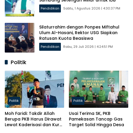
Pendidikan
Sabtu, 1 Agustus 2026 | 4:30:37 PM
Silaturrahim dengan Ponpes Miftahul
Ulum Al-Hasani, Rektor USG Siapkan
Ratusan Kuota Beasiswa
Pendidikan
Rabu, 29 Juli 2026 | 4:24:51 PM
Politik
Politik
Politik
Moh Faridi: Takdir Allah
Usai Terima SK, PKB
Berupa PKB Harus Dirawat
Pamekasan Tancap Gas
Lewat Kaderisasi dan Kursi
Target Solid Hingga Desa
Parlemen!