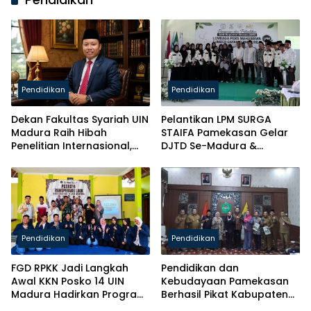
Pendidikan
Pendidikan
Dekan Fakultas Syariah UIN
Pelantikan LPM SURGA
Madura Raih Hibah
STAIFA Pamekasan Gelar
Penelitian Internasional,
DJTD Se-Madura &
Pikul Nama Madura ke
Luncurkan Majalah
Kancah Global
Pendidikan
Pendidikan
FGD RPKK Jadi Langkah
Pendidikan dan
Awal KKN Posko 14 UIN
Kebudayaan Pamekasan
Madura Hadirkan Program
Berhasil Pikat Kabupaten
Solutif untuk Desa
Brebes