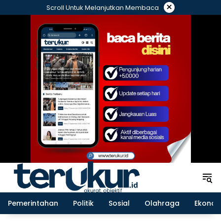
Langsung
×
Scroll Untuk Melanjutkan Membaca
ke
konten
Pemerintahan
Politik
Sosial
Olahraga
Ekonom