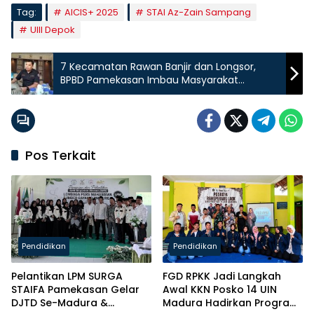
Tag:
AICIS+ 2025
STAI Az-Zain Sampang
UIII Depok
7 Kecamatan Rawan Banjir dan Longsor,
BPBD Pamekasan Imbau Masyarakat
Waspada
Pos Terkait
Pendidikan
Pendidikan
Pelantikan LPM SURGA
FGD RPKK Jadi Langkah
STAIFA Pamekasan Gelar
Awal KKN Posko 14 UIN
DJTD Se-Madura &
Madura Hadirkan Program