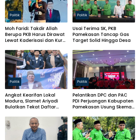
Politik
Politik
Moh Faridi: Takdir Allah
Usai Terima SK, PKB
Berupa PKB Harus Dirawat
Pamekasan Tancap Gas
Lewat Kaderisasi dan Kursi
Target Solid Hingga Desa
Parlemen!
Politik
Politik
Angkat Kearifan Lokal
Pelantikan DPC dan PAC
Madura, Slamet Ariyadi
PDI Perjuangan Kabupaten
Bulatkan Tekat Daftar
Pamekasan Usung Skema
Caketum BM PAN
Kaderisasi Baru