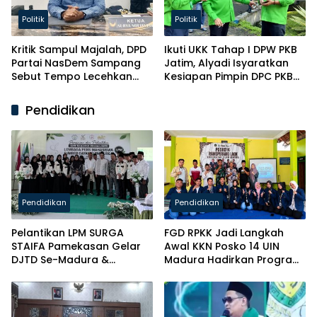
Politik
Politik
Kritik Sampul Majalah, DPD
Ikuti UKK Tahap I DPW PKB
Partai NasDem Sampang
Jatim, Alyadi Isyaratkan
Sebut Tempo Lecehkan
Kesiapan Pimpin DPC PKB
Partai
Sampang
Pendidikan
Pendidikan
Pendidikan
Pelantikan LPM SURGA
FGD RPKK Jadi Langkah
STAIFA Pamekasan Gelar
Awal KKN Posko 14 UIN
DJTD Se-Madura &
Madura Hadirkan Program
Luncurkan Majalah
Solutif untuk Desa