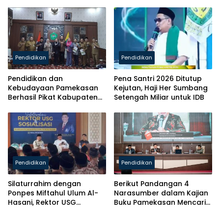
Luncurkan Majalah
Solutif untuk Desa
Pendidikan
Pendidikan
Pendidikan dan
Pena Santri 2026 Ditutup
Kebudayaan Pamekasan
Kejutan, Haji Her Sumbang
Berhasil Pikat Kabupaten
Setengah Miliar untuk IDB
Brebes
Pendidikan
Pendidikan
Silaturrahim dengan
Berikut Pandangan 4
Ponpes Miftahul Ulum Al-
Narasumber dalam Kajian
Hasani, Rektor USG
Buku Pamekasan Mencari
Siapkan Ratusan Kuota
Identitas