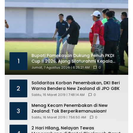
Bupati Pamekasan Dukung Penuh PKDI
1
Cup II 2026, Ajang Silaturahmi Kepala
Desa Se-Madura
Jumat, 7 Agustus 2026 | 6:25:21 AM
0
Solidaritas Korban Penembakan, DKI Beri
2
Warna Bendera New Zealand di JPO GBK
Sabtu, 16 Maret 2019 | 7:48:14 AM
0
Menag Kecam Penembakan di New
3
Zealand: Tak Berperikemanusiaan!
Sabtu, 16 Maret 2019 | 7:56:50 AM
0
2 Hari Hilang, Nelayan Tewas