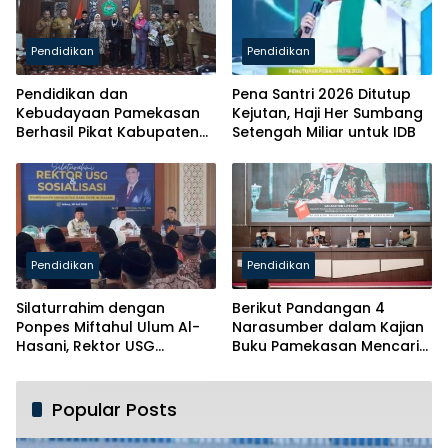
Pendidikan
Pendidikan
Pendidikan dan
Pena Santri 2026 Ditutup
Kebudayaan Pamekasan
Kejutan, Haji Her Sumbang
Berhasil Pikat Kabupaten
Setengah Miliar untuk IDB
Brebes
Pendidikan
Pendidikan
Silaturrahim dengan
Berikut Pandangan 4
Ponpes Miftahul Ulum Al-
Narasumber dalam Kajian
Hasani, Rektor USG
Buku Pamekasan Mencari
Siapkan Ratusan Kuota
Identitas
Beasiswa
Popular Posts