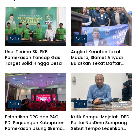
Pelayanan ke Masyarakat
Parlemen!
Politik
Politik
Usai Terima SK, PKB
Angkat Kearifan Lokal
Pamekasan Tancap Gas
Madura, Slamet Ariyadi
Target Solid Hingga Desa
Bulatkan Tekat Daftar
Caketum BM PAN
Politik
Politik
Pelantikan DPC dan PAC
Kritik Sampul Majalah, DPD
PDI Perjuangan Kabupaten
Partai NasDem Sampang
Pamekasan Usung Skema
Sebut Tempo Lecehkan
Kaderisasi Baru
Partai