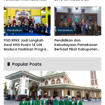
Pikul Nama Madura ke
Luncurkan Majalah
Kancah Global
Pendidikan
Pendidikan
FGD RPKK Jadi Langkah
Pendidikan dan
Awal KKN Posko 14 UIN
Kebudayaan Pamekasan
Madura Hadirkan Program
Berhasil Pikat Kabupaten
Solutif untuk Desa
Brebes
Popular Posts