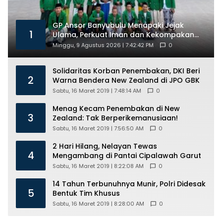
GP Ansor Banyubulu Menapaki Jejak
1
Ulama, Perkuat Iman dan Kekompakan
Kader Lewat Tour Religi
Minggu, 9 Agustus 2026 | 7:42:42 PM
0
Solidaritas Korban Penembakan, DKI Beri
2
Warna Bendera New Zealand di JPO GBK
Sabtu, 16 Maret 2019 | 7:48:14 AM
0
Menag Kecam Penembakan di New
3
Zealand: Tak Berperikemanusiaan!
Sabtu, 16 Maret 2019 | 7:56:50 AM
0
2 Hari Hilang, Nelayan Tewas
4
Mengambang di Pantai Cipalawah Garut
Sabtu, 16 Maret 2019 | 8:22:08 AM
0
14 Tahun Terbunuhnya Munir, Polri Didesak
5
Bentuk Tim Khusus
Sabtu, 16 Maret 2019 | 8:28:00 AM
0