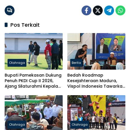
Pos Terkait
Olahraga
Berita
Bupati Pamekasan Dukung
Bedah Roadmap
Penuh PKDI Cup II 2026,
Kesejahteraan Madura,
Ajang Silaturahmi Kepala
Vispol Indonesia Tawarkan
Desa Se-Madura
Gagasan Penguatan
Pendidikan hingga Hilirisasi
Olahraga
Olahraga