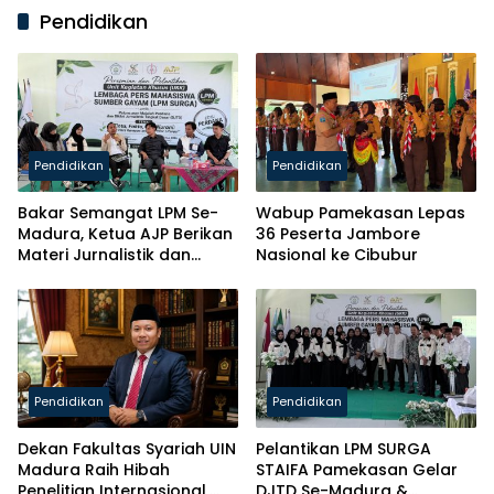
Pendidikan
Pendidikan
Pendidikan
Bakar Semangat LPM Se-
Wabup Pamekasan Lepas
Madura, Ketua AJP Berikan
36 Peserta Jambore
Materi Jurnalistik dan
Nasional ke Cibubur
Kelas Mental
Pendidikan
Pendidikan
Dekan Fakultas Syariah UIN
Pelantikan LPM SURGA
Madura Raih Hibah
STAIFA Pamekasan Gelar
Penelitian Internasional,
DJTD Se-Madura &