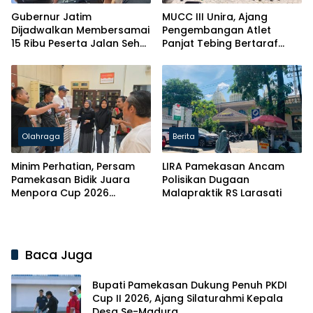
Gubernur Jatim
MUCC III Unira, Ajang
Dijadwalkan Membersamai
Pengembangan Atlet
15 Ribu Peserta Jalan Sehat
Panjat Tebing Bertaraf
Harkopnas Pamekasan
Nasional
Olahraga
Berita
Minim Perhatian, Persam
LIRA Pamekasan Ancam
Pamekasan Bidik Juara
Polisikan Dugaan
Menpora Cup 2026
Malapraktik RS Larasati
Bermodal Swadaya
Baca Juga
Bupati Pamekasan Dukung Penuh PKDI
Cup II 2026, Ajang Silaturahmi Kepala
Desa Se-Madura