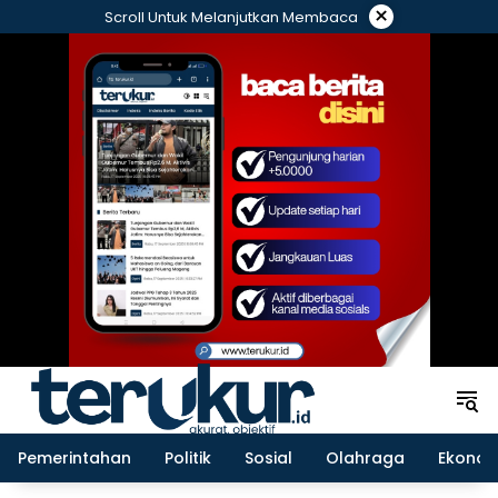
Langsung
×
Scroll Untuk Melanjutkan Membaca
ke
konten
Pemerintahan
Politik
Sosial
Olahraga
Ekonom