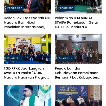
Pendidikan
Pendidikan
Dekan Fakultas Syariah UIN
Pelantikan LPM SURGA
Madura Raih Hibah
STAIFA Pamekasan Gelar
Penelitian Internasional,
DJTD Se-Madura &
Pikul Nama Madura ke
Luncurkan Majalah
Kancah Global
Pendidikan
Pendidikan
FGD RPKK Jadi Langkah
Pendidikan dan
Awal KKN Posko 14 UIN
Kebudayaan Pamekasan
Madura Hadirkan Program
Berhasil Pikat Kabupaten
Solutif untuk Desa
Brebes