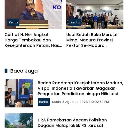
Berita
Berita
Curhat H. Her Angkat
Usai Bedah Buku Merajut
Harga Tembakau dan
Mimpi Madura Provinsi,
Kesejahteraan Petani, Hasil
Rektor Se-Madura
Kolaborasi Bersama 350
Tandatangani Petisi
Pesantren di Madura
Baca Juga
Bedah Roadmap Kesejahteraan Madura,
Vispol Indonesia Tawarkan Gagasan
Penguatan Pendidikan hingga Hilirisasi
Berita
Senin, 3 Agustus 2026 | 10:02:32 PM
LIRA Pamekasan Ancam Polisikan
Dugaan Malapraktik RS Larasati