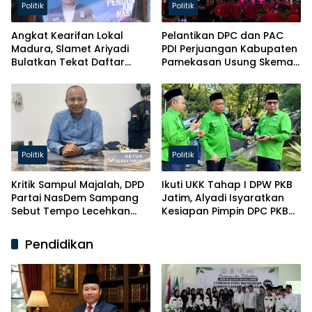
Politik
Politik
Angkat Kearifan Lokal
Pelantikan DPC dan PAC
Madura, Slamet Ariyadi
PDI Perjuangan Kabupaten
Bulatkan Tekat Daftar
Pamekasan Usung Skema
Caketum BM PAN
Kaderisasi Baru
Politik
Politik
Kritik Sampul Majalah, DPD
Ikuti UKK Tahap I DPW PKB
Partai NasDem Sampang
Jatim, Alyadi Isyaratkan
Sebut Tempo Lecehkan
Kesiapan Pimpin DPC PKB
Partai
Sampang
Pendidikan