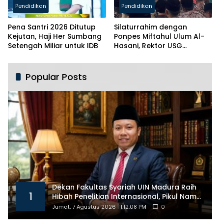
Pendidikan
Pendidikan
Pena Santri 2026 Ditutup
Silaturrahim dengan
Kejutan, Haji Her Sumbang
Ponpes Miftahul Ulum Al-
Setengah Miliar untuk IDB
Hasani, Rektor USG
Siapkan Ratusan Kuota
Beasiswa
Popular Posts
Dekan Fakultas Syariah UIN Madura Raih
1
Hibah Penelitian Internasional, Pikul Nama
Madura ke Kancah Global
Jumat, 7 Agustus 2026 | 1:12:08 PM
0