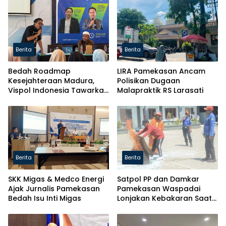
Berita
Berita
Bedah Roadmap
LIRA Pamekasan Ancam
Kesejahteraan Madura,
Polisikan Dugaan
Vispol Indonesia Tawarkan
Malapraktik RS Larasati
Gagasan Penguatan
Pendidikan hingga Hilirisasi
Berita
Berita
SKK Migas & Medco Energi
Satpol PP dan Damkar
Ajak Jurnalis Pamekasan
Pamekasan Waspadai
Bedah Isu Inti Migas
Lonjakan Kebakaran Saat
Kemarau Ekstrem