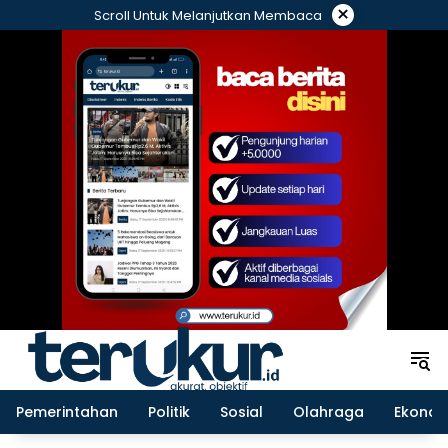
Langsung
×
Scroll Untuk Melanjutkan Membaca
ke
konten
Pemerintahan
Politik
Sosial
Olahraga
Ekonom