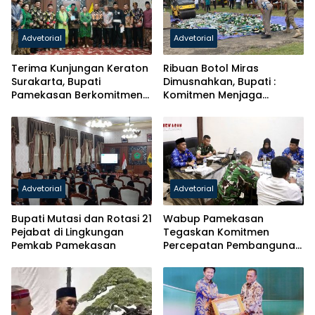
Advetorial
Advetorial
Terima Kunjungan Keraton
Ribuan Botol Miras
Surakarta, Bupati
Dimusnahkan, Bupati :
Pamekasan Berkomitmen
Komitmen Menjaga
Jaga Ikatan Historis
Generasi Bangsa
Advetorial
Advetorial
Bupati Mutasi dan Rotasi 21
Wabup Pamekasan
Pejabat di Lingkungan
Tegaskan Komitmen
Pemkab Pamekasan
Percepatan Pembangunan
Koperasi Merah Putih