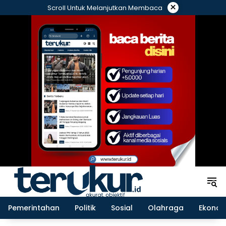
Langsung
×
Scroll Untuk Melanjutkan Membaca
ke
konten
Pemerintahan
Politik
Sosial
Olahraga
Ekonom