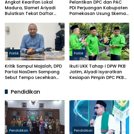
Angkat Kearifan Lokal
Pelantikan DPC dan PAC
Madura, Slamet Ariyadi
PDI Perjuangan Kabupaten
Bulatkan Tekat Daftar
Pamekasan Usung Skema
Caketum BM PAN
Kaderisasi Baru
Politik
Politik
Kritik Sampul Majalah, DPD
Ikuti UKK Tahap I DPW PKB
Partai NasDem Sampang
Jatim, Alyadi Isyaratkan
Sebut Tempo Lecehkan
Kesiapan Pimpin DPC PKB
Partai
Sampang
Pendidikan
Pendidikan
Pendidikan