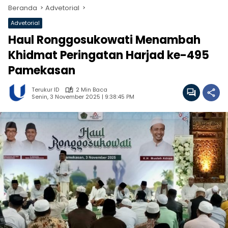
Beranda
Advetorial
Advetorial
Haul Ronggosukowati Menambah
Khidmat Peringatan Harjad ke-495
Pamekasan
Terukur ID
2 Min Baca
Senin, 3 November 2025 | 9:38:45 PM