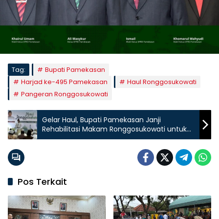
Tag:
Bupati Pamekasan
Harjad ke-495 Pamekasan
Haul Ronggosukowati
Pangeran Ronggosukowati
Gelar Haul, Bupati Pamekasan Janji
Rehabilitasi Makam Ronggosukowati untuk
Perkuat Nilai Sejarah
Pos Terkait