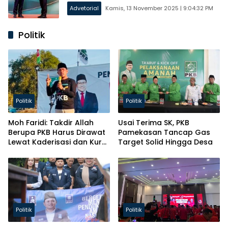
Advetorial
Kamis, 13 November 2025 | 9:04:32 PM
Politik
Politik
Politik
Moh Faridi: Takdir Allah
Usai Terima SK, PKB
Berupa PKB Harus Dirawat
Pamekasan Tancap Gas
Lewat Kaderisasi dan Kursi
Target Solid Hingga Desa
Parlemen!
Politik
Politik