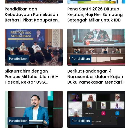
Pendidikan dan
Pena Santri 2026 Ditutup
Kebudayaan Pamekasan
Kejutan, Haji Her Sumbang
Berhasil Pikat Kabupaten
Setengah Miliar untuk IDB
Brebes
Pendidikan
Pendidikan
Silaturrahim dengan
Berikut Pandangan 4
Ponpes Miftahul Ulum Al-
Narasumber dalam Kajian
Hasani, Rektor USG
Buku Pamekasan Mencari
Siapkan Ratusan Kuota
Identitas
Beasiswa
Pendidikan
Pendidikan