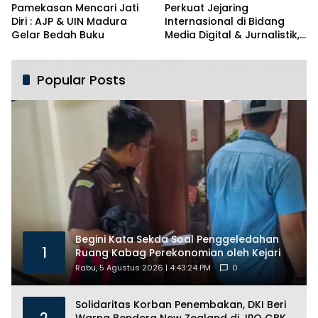
Pamekasan Mencari Jati
Perkuat Jejaring
Diri : AJP & UIN Madura
Internasional di Bidang
Gelar Bedah Buku
Media Digital & Jurnalistik,
Prodi PBA UIN Madura Jalin
MoU dengan ANG Mesir
Popular Posts
Begini Kata Sekda Soal Penggeledahan
1
Ruang Kabag Perekonomian oleh Kejari
Rabu, 5 Agustus 2026 | 4:43:24 PM
0
Solidaritas Korban Penembakan, DKI Beri