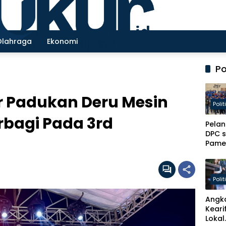
Olahraga
Ekonomi
Po
 Padukan Deru Mesin
Polit
bagi Pada 3rd
Pelan
DPC 
Pame
Jadi 
Baru
Peng
Polit
Kade
Pelay
Angk
Masy
Keari
Lokal