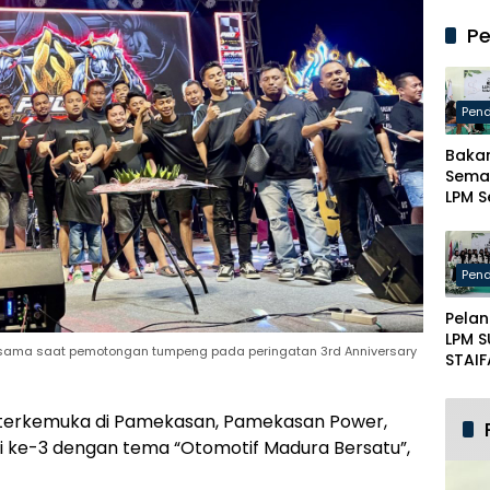
Madu
Slam
Pe
Ariya
Bulat
Tekat
Cake
Pend
PAN
Baka
Sema
LPM S
Madu
Ketua
Berik
Pend
Mater
Jurnal
Pelan
dan K
LPM 
Ment
rsama saat pemotongan tumpeng pada peringatan 3rd Anniversary
STAIF
Pame
Gelar
 terkemuka di Pamekasan,
Pamekasan Power
,
Se-M
Lunc
i ke-3 dengan tema “Otomotif Madura Bersatu”,
Maja