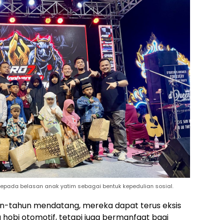
pada belasan anak yatim sebagai bentuk kepedulian sosial.
n-tahun mendatang, mereka dapat terus eksis
 hobi otomotif, tetapi juga bermanfaat bagi