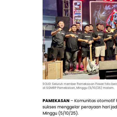
SOLID: Seluruh member Pamekasan Power foto be
di SGMRP Pamekasan, Minggu (5/10/25) malam.
PAMEKASAN
– Komunitas otomotif
sukses menggelar perayaan hari jad
Minggu (5/10/25).