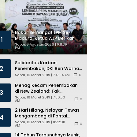
Bakar Semangat LPM Se-
Madura, Ketua AJP Berikan
1
Materi Jurnalistik dan Kelas
Sabtu, 8 Agustus 2026 | 9:11:39
0
PM
Mental
Solidaritas Korban
2
Penembakan, DKI Beri Warna
Bendera New Zealand di JPO
Sabtu, 16 Maret 2019 | 7:48:14 AM
0
GBK
Menag Kecam Penembakan
di New Zealand: Tak
3
Berperikemanusiaan!
Sabtu, 16 Maret 2019 | 7:56:50
0
AM
2 Hari Hilang, Nelayan Tewas
Mengambang di Pantai
4
Cipalawah Garut
Sabtu, 16 Maret 2019 | 8:22:08
0
AM
14 Tahun Terbunuhnya Munir,