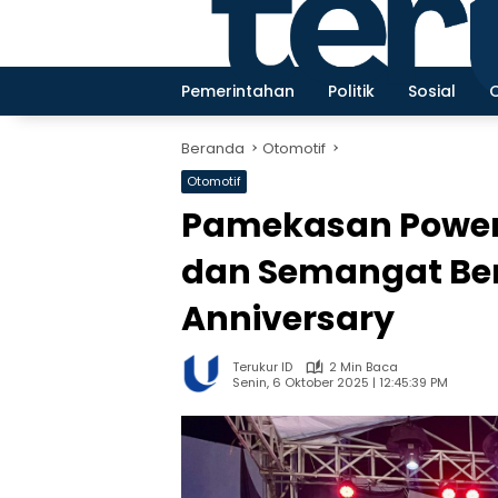
Langsung
ke
konten
Pemerintahan
Politik
Sosial
Beranda
Otomotif
Otomotif
Pamekasan Power
dan Semangat Ber
Anniversary
Terukur ID
2 Min Baca
Senin, 6 Oktober 2025 | 12:45:39 PM