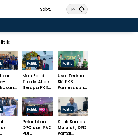
Sabtu
, 8
Agust
us
2026
litik
ik
Politik
Politik
tikan
Moh Faridi:
Usai Terima
se-
Takdir Allah
SK, PKB
kasan
Berupa PKB
Pamekasan
Awal
Harus
Tancap Gas
Dirawat
Target Solid
uatan
Lewat
Hingga Desa
ik
Politik
Politik
r dan
Kaderisasi
anan ke
dan Kursi
at
Pelantikan
Kritik Sampul
arakat
Parlemen!
fan
DPC dan PAC
Majalah, DPD
PDI
Partai