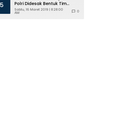
Polri Didesak Bentuk Tim
5
Khusus
Sabtu, 16 Maret 2019 | 8:28:00
0
AM