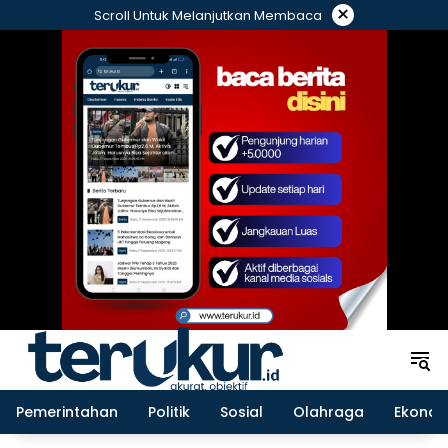
Langsung
×
Scroll Untuk Melanjutkan Membaca
ke
konten
Pemerintahan
Politik
Sosial
Olahraga
Ekonom