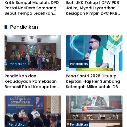
Kritik Sampul Majalah, DPD
Ikuti UKK Tahap I DPW PKB
Partai NasDem Sampang
Jatim, Alyadi Isyaratkan
Sebut Tempo Lecehkan
Kesiapan Pimpin DPC PKB
Partai
Sampang
Pendidikan
Pendidikan
Pendidikan
Pendidikan dan
Pena Santri 2026 Ditutup
Kebudayaan Pamekasan
Kejutan, Haji Her Sumbang
Berhasil Pikat Kabupaten
Setengah Miliar untuk IDB
Brebes
Pendidikan
Pendidikan