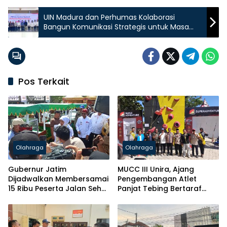
UIN Madura dan Perhumas Kolaborasi
Bangun Komunikasi Strategis untuk Masa
Depan Berkelanjutan
Pos Terkait
Olahraga
Olahraga
Gubernur Jatim
MUCC III Unira, Ajang
Dijadwalkan Membersamai
Pengembangan Atlet
15 Ribu Peserta Jalan Sehat
Panjat Tebing Bertaraf
Harkopnas Pamekasan
Nasional