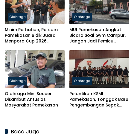
Olahraga
Olahraga
Minim Perhatian, Persam
MUI Pamekasan Angkat
Pamekasan Bidik Juara
Bicara Soal Gym Campur,
Menpora Cup 2026
Jangan Jadi Pemicu
Bermodal Swadaya
Maksiat
Olahraga
Olahraga
Olahraga Mini Soccer
Pelantikan KSMI
Disambut Antusias
Pamekasan, Tonggak Baru
Masyarakat Pamekasan
Pengembangan Sepak
Bola Mini di Daerah
Baca Juga