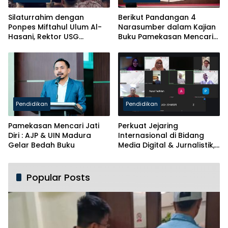
Silaturrahim dengan
Berikut Pandangan 4
Ponpes Miftahul Ulum Al-
Narasumber dalam Kajian
Hasani, Rektor USG
Buku Pamekasan Mencari
Siapkan Ratusan Kuota
Identitas
Beasiswa
Pendidikan
Pendidikan
Pamekasan Mencari Jati
Perkuat Jejaring
Diri : AJP & UIN Madura
Internasional di Bidang
Gelar Bedah Buku
Media Digital & Jurnalistik,
Prodi PBA UIN Madura Jalin
MoU dengan ANG Mesir
Popular Posts