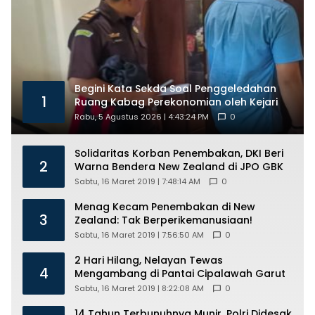
Begini Kata Sekda Soal Penggeledahan
1
Ruang Kabag Perekonomian oleh Kejari
Rabu, 5 Agustus 2026 | 4:43:24 PM
0
Solidaritas Korban Penembakan, DKI Beri
2
Warna Bendera New Zealand di JPO GBK
Sabtu, 16 Maret 2019 | 7:48:14 AM
0
Menag Kecam Penembakan di New
3
Zealand: Tak Berperikemanusiaan!
Sabtu, 16 Maret 2019 | 7:56:50 AM
0
2 Hari Hilang, Nelayan Tewas
4
Mengambang di Pantai Cipalawah Garut
Sabtu, 16 Maret 2019 | 8:22:08 AM
0
14 Tahun Terbunuhnya Munir, Polri Didesak