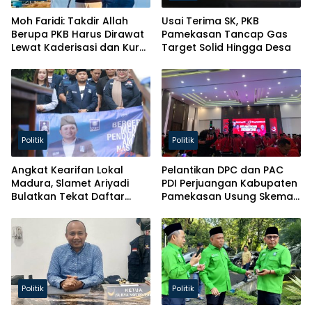
Moh Faridi: Takdir Allah
Usai Terima SK, PKB
Berupa PKB Harus Dirawat
Pamekasan Tancap Gas
Lewat Kaderisasi dan Kursi
Target Solid Hingga Desa
Parlemen!
Politik
Politik
Angkat Kearifan Lokal
Pelantikan DPC dan PAC
Madura, Slamet Ariyadi
PDI Perjuangan Kabupaten
Bulatkan Tekat Daftar
Pamekasan Usung Skema
Caketum BM PAN
Kaderisasi Baru
Politik
Politik