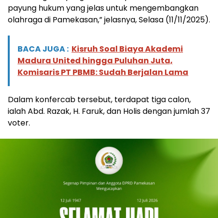
payung hukum yang jelas untuk mengembangkan
olahraga di Pamekasan,” jelasnya, Selasa (11/11/2025).
BACA JUGA :
Kisruh Soal Biaya Akademi
Madura United hingga Puluhan Juta,
Komisaris PT PBMB: Sudah Berjalan Lama
Dalam konfercab tersebut, terdapat tiga calon,
ialah Abd. Razak, H. Faruk, dan Holis dengan jumlah 37
voter.