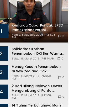
ANG Mesir
Kemarau Capai Puncak, BPBD
Pamekasan : Petani
1
Tembakau Diprediksi
Kamis, 6 Agustus 2026 | 11:55:08
0
AM
Diuntungkan
Solidaritas Korban
2
Penembakan, DKI Beri Warna
Bendera New Zealand di JPO
Sabtu, 16 Maret 2019 | 7:48:14 AM
0
GBK
Menag Kecam Penembakan
di New Zealand: Tak
3
Berperikemanusiaan!
Sabtu, 16 Maret 2019 | 7:56:50
0
AM
2 Hari Hilang, Nelayan Tewas
Mengambang di Pantai
4
Cipalawah Garut
Sabtu, 16 Maret 2019 | 8:22:08
0
AM
14 Tahun Terbunuhnya Munir,