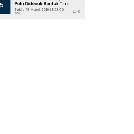
Polri Didesak Bentuk Tim
5
Khusus
Sabtu, 16 Maret 2019 | 8:28:00
0
AM