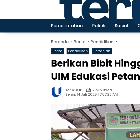
Langsung
ke
konten
Pemerintahan
Politik
Sosial
Beranda
Berita
Pendidikan
Berita
Pendidikan
Pertanian
Berikan Bibit Hin
UIM Edukasi Peta
Terukur ID
2 Min Baca
Senin, 14 Juli 2025 | 7:07:25 AM