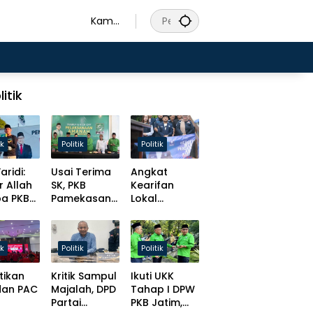
Kamis
, 6
Agust
us
2026
litik
ik
Politik
Politik
aridi:
Usai Terima
Angkat
r Allah
SK, PKB
Kearifan
pa PKB
Pamekasan
Lokal
s
Tancap Gas
Madura,
at
Target Solid
Slamet
t
Hingga Desa
Ariyadi
ik
Politik
Politik
isasi
Bulatkan
ursi
Tekat Daftar
tikan
Kritik Sampul
Ikuti UKK
men!
Caketum BM
dan PAC
Majalah, DPD
Tahap I DPW
PAN
Partai
PKB Jatim,