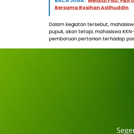
BACA JUGA :
Melalui FGD, PBA 
Bersama Rosihan Aslihuddin
Dalam kegiatan tersebut, mahasisw
pupuk, akan tetapi, mahasiswa KKN
pembaruan pertanian terhadap para