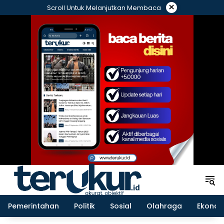
Langsung
×
Scroll Untuk Melanjutkan Membaca
ke
konten
Pemerintahan
Politik
Sosial
Olahraga
Ekonom