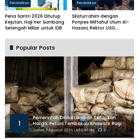
Pendidikan
Pendidikan
Pena Santri 2026 Ditutup
Silaturrahim dengan
Kejutan, Haji Her Sumbang
Ponpes Miftahul Ulum Al-
Setengah Miliar untuk IDB
Hasani, Rektor USG
Siapkan Ratusan Kuota
Beasiswa
Popular Posts
Pemerintah Dinilai Lamban Tetapkan
1
Harga, Petani Tembakau Khawatir Rugi
Jumat, 7 Agustus 2026 | 5:52:40 PM
0