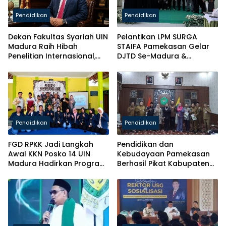
Pendidikan
Pendidikan
Dekan Fakultas Syariah UIN
Pelantikan LPM SURGA
Madura Raih Hibah
STAIFA Pamekasan Gelar
Penelitian Internasional,
DJTD Se-Madura &
Pikul Nama Madura ke
Luncurkan Majalah
Kancah Global
Pendidikan
Pendidikan
FGD RPKK Jadi Langkah
Pendidikan dan
Awal KKN Posko 14 UIN
Kebudayaan Pamekasan
Madura Hadirkan Program
Berhasil Pikat Kabupaten
Solutif untuk Desa
Brebes