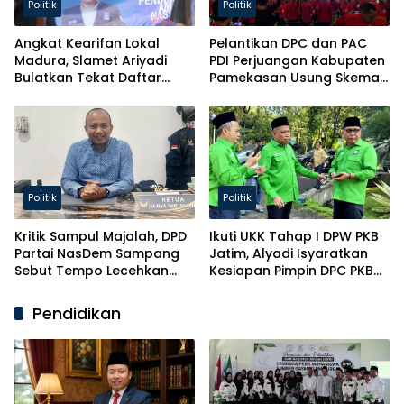
Politik
Politik
Angkat Kearifan Lokal
Pelantikan DPC dan PAC
Madura, Slamet Ariyadi
PDI Perjuangan Kabupaten
Bulatkan Tekat Daftar
Pamekasan Usung Skema
Caketum BM PAN
Kaderisasi Baru
Politik
Politik
Kritik Sampul Majalah, DPD
Ikuti UKK Tahap I DPW PKB
Partai NasDem Sampang
Jatim, Alyadi Isyaratkan
Sebut Tempo Lecehkan
Kesiapan Pimpin DPC PKB
Partai
Sampang
Pendidikan