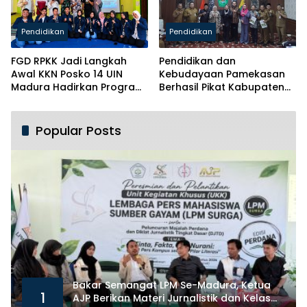
Pendidikan
Pendidikan
FGD RPKK Jadi Langkah
Pendidikan dan
Awal KKN Posko 14 UIN
Kebudayaan Pamekasan
Madura Hadirkan Program
Berhasil Pikat Kabupaten
Solutif untuk Desa
Brebes
Popular Posts
Bakar Semangat LPM Se-Madura, Ketua
1
AJP Berikan Materi Jurnalistik dan Kelas