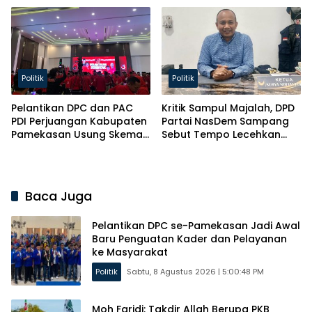
Politik
Politik
Pelantikan DPC dan PAC
Kritik Sampul Majalah, DPD
PDI Perjuangan Kabupaten
Partai NasDem Sampang
Pamekasan Usung Skema
Sebut Tempo Lecehkan
Kaderisasi Baru
Partai
Baca Juga
Pelantikan DPC se-Pamekasan Jadi Awal
Baru Penguatan Kader dan Pelayanan
ke Masyarakat
Politik
Sabtu, 8 Agustus 2026 | 5:00:48 PM
Moh Faridi: Takdir Allah Berupa PKB