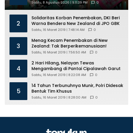
Mental
Sabtu, 8 Agustus 2026 | 9:11:39 PM
0
Solidaritas Korban Penembakan, DKI Beri
2
Warna Bendera New Zealand di JPO GBK
Sabtu, 16 Maret 2019 | 7:48:14 AM
0
Menag Kecam Penembakan di New
3
Zealand: Tak Berperikemanusiaan!
Sabtu, 16 Maret 2019 | 7:56:50 AM
0
2 Hari Hilang, Nelayan Tewas
4
Mengambang di Pantai Cipalawah Garut
Sabtu, 16 Maret 2019 | 8:22:08 AM
0
14 Tahun Terbunuhnya Munir, Polri Didesak
5
Bentuk Tim Khusus
Sabtu, 16 Maret 2019 | 8:28:00 AM
0