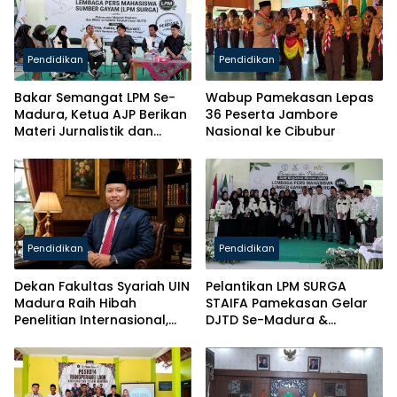
Pendidikan
Pendidikan
Bakar Semangat LPM Se-
Wabup Pamekasan Lepas
Madura, Ketua AJP Berikan
36 Peserta Jambore
Materi Jurnalistik dan
Nasional ke Cibubur
Kelas Mental
Pendidikan
Pendidikan
Dekan Fakultas Syariah UIN
Pelantikan LPM SURGA
Madura Raih Hibah
STAIFA Pamekasan Gelar
Penelitian Internasional,
DJTD Se-Madura &
Pikul Nama Madura ke
Luncurkan Majalah
Kancah Global