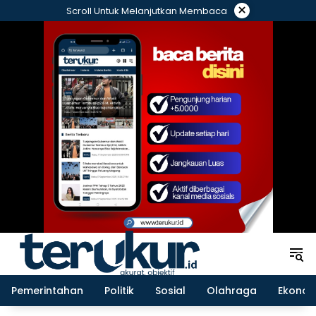
Langsung
×
Scroll Untuk Melanjutkan Membaca
ke
konten
Pemerintahan
Politik
Sosial
Olahraga
Ekonom