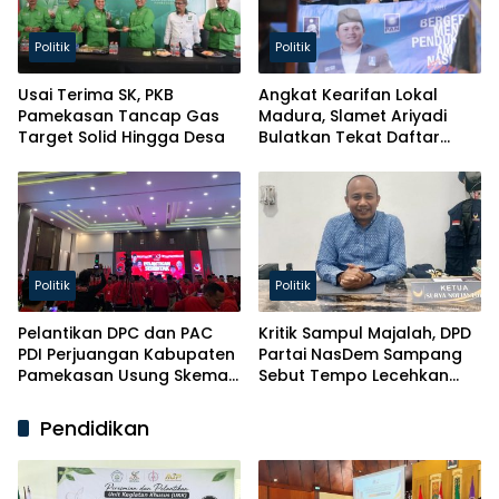
Politik
Politik
Usai Terima SK, PKB
Angkat Kearifan Lokal
Pamekasan Tancap Gas
Madura, Slamet Ariyadi
Target Solid Hingga Desa
Bulatkan Tekat Daftar
Caketum BM PAN
Politik
Politik
Pelantikan DPC dan PAC
Kritik Sampul Majalah, DPD
PDI Perjuangan Kabupaten
Partai NasDem Sampang
Pamekasan Usung Skema
Sebut Tempo Lecehkan
Kaderisasi Baru
Partai
Pendidikan