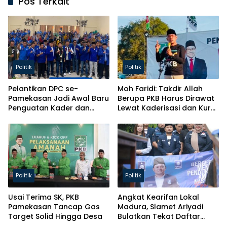
Pos Terkait
Politik
Politik
Pelantikan DPC se-
Moh Faridi: Takdir Allah
Pamekasan Jadi Awal Baru
Berupa PKB Harus Dirawat
Penguatan Kader dan
Lewat Kaderisasi dan Kursi
Pelayanan ke Masyarakat
Parlemen!
Politik
Politik
Usai Terima SK, PKB
Angkat Kearifan Lokal
Pamekasan Tancap Gas
Madura, Slamet Ariyadi
Target Solid Hingga Desa
Bulatkan Tekat Daftar
Caketum BM PAN